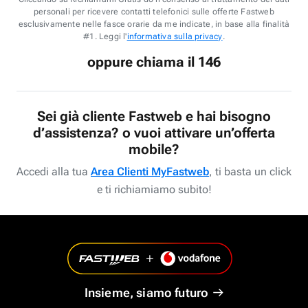
personali per ricevere contatti telefonici sulle offerte Fastweb
esclusivamente nelle fasce orarie da me indicate, in base alla finalità
#1. Leggi l'
informativa sulla privacy
.
oppure chiama il 146
Sei già cliente Fastweb e hai bisogno
d’assistenza? o vuoi attivare un’offerta
mobile?
Accedi alla tua
Area Clienti MyFastweb
, ti basta un click
e ti richiamiamo subito!
Insieme, siamo futuro