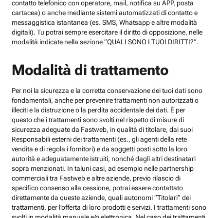
contatto telefonico con operatore, mail, notifica su APP, posta
cartacea) o anche mediante sistemi automatizzati di contatto e
messaggistica istantanea (es. SMS, Whatsapp e altre modalità
digitali). Tu potrai sempre esercitare il diritto di opposizione, nelle
modalità indicate nella sezione “QUALI SONO I TUOI DIRITTI?”.
Modalità di trattamento
Per noi la sicurezza e la corretta conservazione dei tuoi dati sono
fondamentali, anche per prevenire trattamenti non autorizzati o
illeciti e la distruzione o la perdita accidentale dei dati. È per
questo che i trattamenti sono svolti nel rispetto di misure di
sicurezza adeguate da Fastweb, in qualità di titolare, dai suoi
Responsabili esterni dei trattamenti (es., gli agenti della rete
vendita e di regola i fornitori) e da soggetti posti sotto la loro
autorità e adeguatamente istruiti, nonché dagli altri destinatari
sopra menzionati. In taluni casi, ad esempio nelle partnership
commerciali tra Fastweb e altre aziende, previo rilascio di
specifico consenso alla cessione, potrai essere contattato
direttamente da queste aziende, quali autonomi “Titolari” dei
trattamenti, per l’offerta di loro prodotti e servizi. I trattamenti sono
svolti in modalità manuale e/o elettronica. Nel caso dei trattamenti