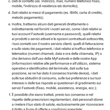
Dati di contatto (es. Indirizzo, mail, numero telefonico fisso,
mobile, l’indirizzo di residenza e/o domicilio);
Dati relativi ai mezzi di pagamento (es. IBAN, carta di credito,
metodo pagamento);
Inoltre, trattiamo alcuni dati generati direttamente o
indirettamente nel fornirti i nostri servizi, come i dati relativi ai
tuoi account Fastweb (username e password), quelli relativi
ai prodotti o servizi attivati e le opzioni contrattuali sottoscritte,
i tuoi contatti con il nostro servizio clienti, quelli di fatturazione
e sullo stato dei pagamenti, i dati relativi al traffico telefonico e
telematico (numeri chiamati, data e ora della chiamata, IP) o
che derivano dall’uso della MyFastweb e delle nostre App
(informazioni relative alle performance e all’utilizzo, sistema
operativo e identificativo del terminale, dati sulla tua
posizione, se ne hai dato il consenso tramite device), i dati
sulle tue abitudini di consumo, sulle tue preferenze e sui tuoi
interessi o dalle tue risposte ai questionari di gradimento sui
servizi Fastweb (fisso, mobile, assistenza, energia, ecc.);
È possibile che siano trattati, previo tuo consenso e nel
rispetto delle prescrizioni regolamentari, dati personali idonei
a rivelare il tuo stato di salute, esclusivamente per riconoscere
il diritto a fruire di offerte a condizioni agevolate;