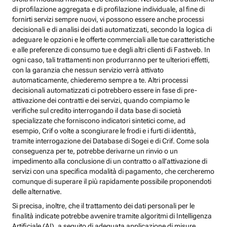
di profilazione aggregata e di profilazione individuale, al fine di
fornirti servizi sempre nuovi, vi possono essere anche processi
decisionali e di analisi dei dati automatizzati, secondo la logica di
adeguare le opzioni e le offerte commerciali alle tue caratteristiche
e alle preferenze di consumo tue e degli altri clienti di Fastweb. In
ogni caso, tali trattamenti non produrranno per te ulteriori effetti,
con la garanzia che nessun servizio verrà attivato
automaticamente, chiederemo sempre a te. Altri processi
decisionali automatizzati ci potrebbero essere in fase di pre-
attivazione dei contratti e dei servizi, quando compiamo le
verifiche sul credito interrogando il data base di società
specializzate che forniscono indicatori sintetici come, ad
esempio, Crif o volte a scongiurare le frodi e i furti di identità,
tramite interrogazione dei Database di Sogei e di Crif. Come sola
conseguenza per te, potrebbe derivarne un rinvio o un
impedimento alla conclusione di un contratto o all’attivazione di
servizi con una specifica modalità di pagamento, che cercheremo
comunque di superare il più rapidamente possibile proponendoti
delle alternative.
Si precisa, inoltre, che il trattamento dei dati personali per le
finalità indicate potrebbe avvenire tramite algoritmi di Intelligenza
Artificiale (AI), a seguito di adeguata applicazione di misure