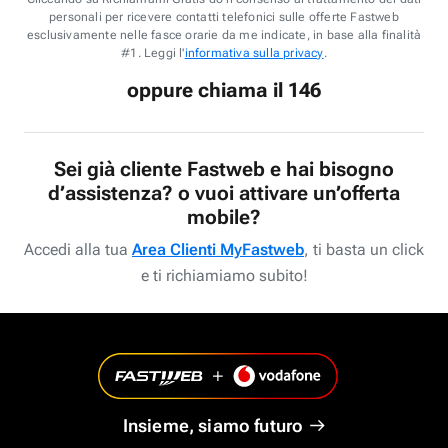
personali per ricevere contatti telefonici sulle offerte Fastweb
esclusivamente nelle fasce orarie da me indicate, in base alla finalità
#1. Leggi l'
informativa sulla privacy
.
oppure chiama il 146
Sei già cliente Fastweb e hai bisogno
d’assistenza? o vuoi attivare un’offerta
mobile?
Accedi alla tua
Area Clienti MyFastweb
, ti basta un click
e ti richiamiamo subito!
Insieme, siamo futuro