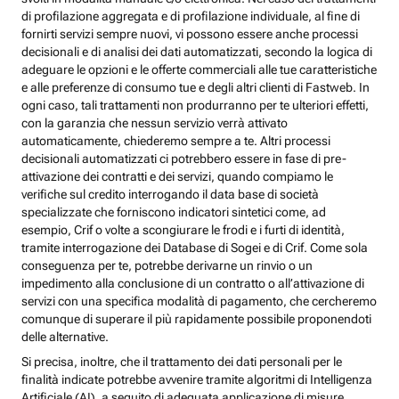
di profilazione aggregata e di profilazione individuale, al fine di
fornirti servizi sempre nuovi, vi possono essere anche processi
decisionali e di analisi dei dati automatizzati, secondo la logica di
adeguare le opzioni e le offerte commerciali alle tue caratteristiche
e alle preferenze di consumo tue e degli altri clienti di Fastweb. In
ogni caso, tali trattamenti non produrranno per te ulteriori effetti,
con la garanzia che nessun servizio verrà attivato
automaticamente, chiederemo sempre a te. Altri processi
decisionali automatizzati ci potrebbero essere in fase di pre-
attivazione dei contratti e dei servizi, quando compiamo le
verifiche sul credito interrogando il data base di società
specializzate che forniscono indicatori sintetici come, ad
esempio, Crif o volte a scongiurare le frodi e i furti di identità,
tramite interrogazione dei Database di Sogei e di Crif. Come sola
conseguenza per te, potrebbe derivarne un rinvio o un
impedimento alla conclusione di un contratto o all’attivazione di
servizi con una specifica modalità di pagamento, che cercheremo
comunque di superare il più rapidamente possibile proponendoti
delle alternative.
Si precisa, inoltre, che il trattamento dei dati personali per le
finalità indicate potrebbe avvenire tramite algoritmi di Intelligenza
Artificiale (AI), a seguito di adeguata applicazione di misure