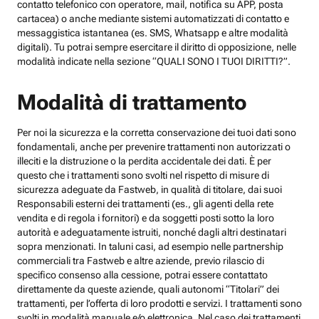
contatto telefonico con operatore, mail, notifica su APP, posta
cartacea) o anche mediante sistemi automatizzati di contatto e
messaggistica istantanea (es. SMS, Whatsapp e altre modalità
digitali). Tu potrai sempre esercitare il diritto di opposizione, nelle
modalità indicate nella sezione “QUALI SONO I TUOI DIRITTI?”.
Modalità di trattamento
Per noi la sicurezza e la corretta conservazione dei tuoi dati sono
fondamentali, anche per prevenire trattamenti non autorizzati o
illeciti e la distruzione o la perdita accidentale dei dati. È per
questo che i trattamenti sono svolti nel rispetto di misure di
sicurezza adeguate da Fastweb, in qualità di titolare, dai suoi
Responsabili esterni dei trattamenti (es., gli agenti della rete
vendita e di regola i fornitori) e da soggetti posti sotto la loro
autorità e adeguatamente istruiti, nonché dagli altri destinatari
sopra menzionati. In taluni casi, ad esempio nelle partnership
commerciali tra Fastweb e altre aziende, previo rilascio di
specifico consenso alla cessione, potrai essere contattato
direttamente da queste aziende, quali autonomi “Titolari” dei
trattamenti, per l’offerta di loro prodotti e servizi. I trattamenti sono
svolti in modalità manuale e/o elettronica. Nel caso dei trattamenti