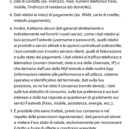
Dati di contatto (es. Indirizzo, mail, numero telefonico fisso,
mobile, l’indirizzo di residenza e/o domicilio);
Dati relativi ai mezzi di pagamento (es. IBAN, carta di credito,
metodo pagamento);
Inoltre, trattiamo alcuni dati generati direttamente o
indirettamente nel fornirti i nostri servizi, come i dati relativi ai
tuoi account Fastweb (username e password), quelli relativi
ai prodotti o servizi attivati e le opzioni contrattuali sottoscritte,
i tuoi contatti con il nostro servizio clienti, quelli di fatturazione
e sullo stato dei pagamenti, i dati relativi al traffico telefonico e
telematico (numeri chiamati, data e ora della chiamata, IP) o
che derivano dall’uso della MyFastweb e delle nostre App
(informazioni relative alle performance e all’utilizzo, sistema
operativo e identificativo del terminale, dati sulla tua
posizione, se ne hai dato il consenso tramite device), i dati
sulle tue abitudini di consumo, sulle tue preferenze e sui tuoi
interessi o dalle tue risposte ai questionari di gradimento sui
servizi Fastweb (fisso, mobile, assistenza, energia, ecc.);
È possibile che siano trattati, previo tuo consenso e nel
rispetto delle prescrizioni regolamentari, dati personali idonei
a rivelare il tuo stato di salute, esclusivamente per riconoscere
il diritto a fruire di offerte a condizioni agevolate;