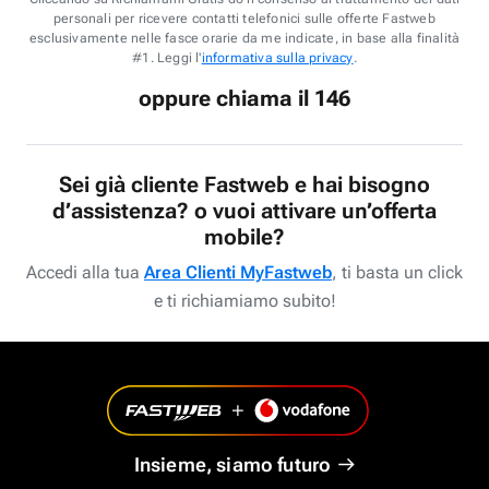
personali per ricevere contatti telefonici sulle offerte Fastweb
esclusivamente nelle fasce orarie da me indicate, in base alla finalità
#1. Leggi l'
informativa sulla privacy
.
oppure chiama il 146
Sei già cliente Fastweb e hai bisogno
d’assistenza? o vuoi attivare un’offerta
mobile?
Accedi alla tua
Area Clienti MyFastweb
, ti basta un click
e ti richiamiamo subito!
Insieme, siamo futuro