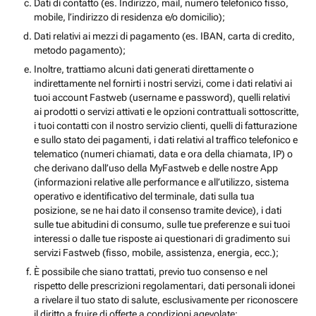
Dati di contatto (es. Indirizzo, mail, numero telefonico fisso,
mobile, l’indirizzo di residenza e/o domicilio);
Dati relativi ai mezzi di pagamento (es. IBAN, carta di credito,
metodo pagamento);
Inoltre, trattiamo alcuni dati generati direttamente o
indirettamente nel fornirti i nostri servizi, come i dati relativi ai
tuoi account Fastweb (username e password), quelli relativi
ai prodotti o servizi attivati e le opzioni contrattuali sottoscritte,
i tuoi contatti con il nostro servizio clienti, quelli di fatturazione
e sullo stato dei pagamenti, i dati relativi al traffico telefonico e
telematico (numeri chiamati, data e ora della chiamata, IP) o
che derivano dall’uso della MyFastweb e delle nostre App
(informazioni relative alle performance e all’utilizzo, sistema
operativo e identificativo del terminale, dati sulla tua
posizione, se ne hai dato il consenso tramite device), i dati
sulle tue abitudini di consumo, sulle tue preferenze e sui tuoi
interessi o dalle tue risposte ai questionari di gradimento sui
servizi Fastweb (fisso, mobile, assistenza, energia, ecc.);
È possibile che siano trattati, previo tuo consenso e nel
rispetto delle prescrizioni regolamentari, dati personali idonei
a rivelare il tuo stato di salute, esclusivamente per riconoscere
il diritto a fruire di offerte a condizioni agevolate;