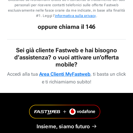
personali per ricevere contatti telefonici sulle offerte Fastweb
esclusivamente nelle fasce orarie da me indicate, in base alla finalità
#1. Leggi l'
informativa sulla privacy
.
oppure chiama il 146
Sei già cliente Fastweb e hai bisogno
d’assistenza? o vuoi attivare un’offerta
mobile?
Accedi alla tua
Area Clienti MyFastweb
, ti basta un click
e ti richiamiamo subito!
Insieme, siamo futuro