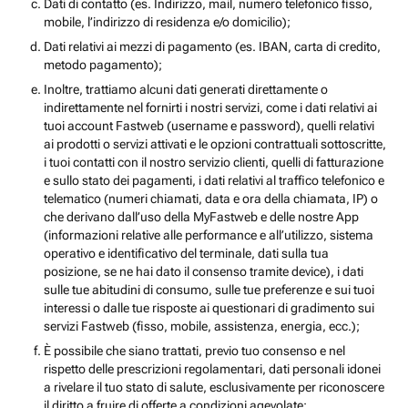
Dati di contatto (es. Indirizzo, mail, numero telefonico fisso,
mobile, l’indirizzo di residenza e/o domicilio);
Dati relativi ai mezzi di pagamento (es. IBAN, carta di credito,
metodo pagamento);
Inoltre, trattiamo alcuni dati generati direttamente o
indirettamente nel fornirti i nostri servizi, come i dati relativi ai
tuoi account Fastweb (username e password), quelli relativi
ai prodotti o servizi attivati e le opzioni contrattuali sottoscritte,
i tuoi contatti con il nostro servizio clienti, quelli di fatturazione
e sullo stato dei pagamenti, i dati relativi al traffico telefonico e
telematico (numeri chiamati, data e ora della chiamata, IP) o
che derivano dall’uso della MyFastweb e delle nostre App
(informazioni relative alle performance e all’utilizzo, sistema
operativo e identificativo del terminale, dati sulla tua
posizione, se ne hai dato il consenso tramite device), i dati
sulle tue abitudini di consumo, sulle tue preferenze e sui tuoi
interessi o dalle tue risposte ai questionari di gradimento sui
servizi Fastweb (fisso, mobile, assistenza, energia, ecc.);
È possibile che siano trattati, previo tuo consenso e nel
rispetto delle prescrizioni regolamentari, dati personali idonei
a rivelare il tuo stato di salute, esclusivamente per riconoscere
il diritto a fruire di offerte a condizioni agevolate;