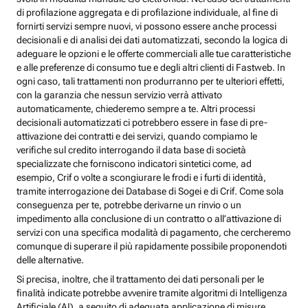
di profilazione aggregata e di profilazione individuale, al fine di
fornirti servizi sempre nuovi, vi possono essere anche processi
decisionali e di analisi dei dati automatizzati, secondo la logica di
adeguare le opzioni e le offerte commerciali alle tue caratteristiche
e alle preferenze di consumo tue e degli altri clienti di Fastweb. In
ogni caso, tali trattamenti non produrranno per te ulteriori effetti,
con la garanzia che nessun servizio verrà attivato
automaticamente, chiederemo sempre a te. Altri processi
decisionali automatizzati ci potrebbero essere in fase di pre-
attivazione dei contratti e dei servizi, quando compiamo le
verifiche sul credito interrogando il data base di società
specializzate che forniscono indicatori sintetici come, ad
esempio, Crif o volte a scongiurare le frodi e i furti di identità,
tramite interrogazione dei Database di Sogei e di Crif. Come sola
conseguenza per te, potrebbe derivarne un rinvio o un
impedimento alla conclusione di un contratto o all’attivazione di
servizi con una specifica modalità di pagamento, che cercheremo
comunque di superare il più rapidamente possibile proponendoti
delle alternative.
Si precisa, inoltre, che il trattamento dei dati personali per le
finalità indicate potrebbe avvenire tramite algoritmi di Intelligenza
Artificiale (AI), a seguito di adeguata applicazione di misure