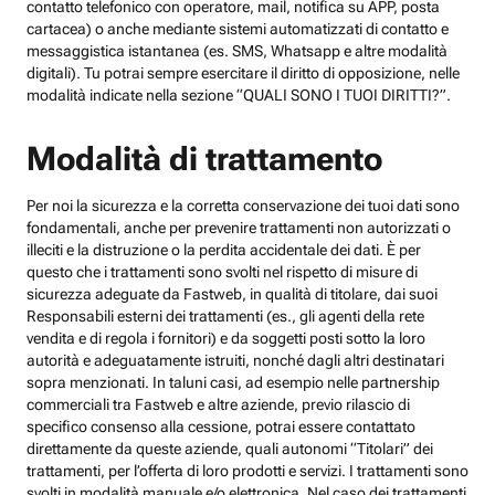
contatto telefonico con operatore, mail, notifica su APP, posta
cartacea) o anche mediante sistemi automatizzati di contatto e
messaggistica istantanea (es. SMS, Whatsapp e altre modalità
digitali). Tu potrai sempre esercitare il diritto di opposizione, nelle
modalità indicate nella sezione “QUALI SONO I TUOI DIRITTI?”.
Modalità di trattamento
Per noi la sicurezza e la corretta conservazione dei tuoi dati sono
fondamentali, anche per prevenire trattamenti non autorizzati o
illeciti e la distruzione o la perdita accidentale dei dati. È per
questo che i trattamenti sono svolti nel rispetto di misure di
sicurezza adeguate da Fastweb, in qualità di titolare, dai suoi
Responsabili esterni dei trattamenti (es., gli agenti della rete
vendita e di regola i fornitori) e da soggetti posti sotto la loro
autorità e adeguatamente istruiti, nonché dagli altri destinatari
sopra menzionati. In taluni casi, ad esempio nelle partnership
commerciali tra Fastweb e altre aziende, previo rilascio di
specifico consenso alla cessione, potrai essere contattato
direttamente da queste aziende, quali autonomi “Titolari” dei
trattamenti, per l’offerta di loro prodotti e servizi. I trattamenti sono
svolti in modalità manuale e/o elettronica. Nel caso dei trattamenti