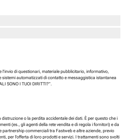
 l’invio di questionari, materiale pubblicitario, informativo,
e sistemi automatizzati di contatto e messaggistica istantanea
“QUALI SONO I TUOI DIRITTI?”.
 distruzione o la perdita accidentale dei dati. È per questo che i
ti (es., gli agenti della rete vendita e di regola i fornitori) e da
lle partnership commerciali tra Fastweb e altre aziende, previo
 per l’offerta di loro prodotti e servizi. I trattamenti sono svolti