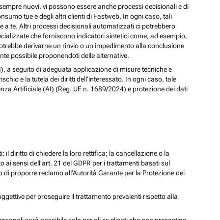
izi sempre nuovi, vi possono essere anche processi decisionali e di
nsumo tue e degli altri clienti di Fastweb. In ogni caso, tali
a te. Altri processi decisionali automatizzati ci potrebbero
pecializzate che forniscono indicatori sintetici come, ad esempio,
e, potrebbe derivarne un rinvio o un impedimento alla conclusione
te possibile proponendoti delle alternative.
 (AI), a seguito di adeguata applicazione di misure tecniche e
io e la tutela dei diritti dell’interessato. In ogni caso, tale
enza Artificiale (AI) (Reg. UE n. 1689/2024) e protezione dei dati
; il diritto di chiedere la loro rettifica; la cancellazione o la
to ai sensi dell’art. 21 del GDPR per i trattamenti basati sul
iritto di proporre reclamo all’Autorità Garante per la Protezione dei
oggettive per proseguire il trattamento prevalenti rispetto alla