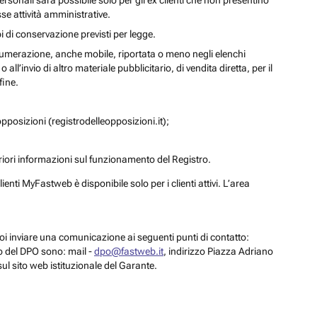
personali sarà possibile solo per gli ex clienti che non presentino
se attività amministrative.
i di conservazione previsti per legge.
a numerazione, anche mobile, riportata o meno negli elenchi
ll’invio di altro materiale pubblicitario, di vendita diretta, per il
fine.
pposizioni (registrodelleopposizioni.it);
eriori informazioni sul funzionamento del Registro.
enti MyFastweb è disponibile solo per i clienti attivi. L’area
 puoi inviare una comunicazione ai seguenti punti di contatto:
to del DPO sono: mail -
dpo@fastweb.it
, indirizzo Piazza Adriano
sul sito web istituzionale del Garante.