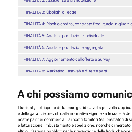
FINALITÀ 2: Assistenza e Manutenzione
FINALITÀ 3: Obblighi di legge
FINALITÀ 4: Rischio credito, contrasto frodi, tutela in giudizi
FINALITÀ 5: Analisi e profilazione individuale
FINALITÀ 6: Analisi e profilazione aggregata
FINALITÀ 7: Aggiornamento dell’offerta e Survey
FINALITÀ 8: Marketing Fastweb e di terze parti
A chi possiamo comunic
I tuoi dati, nel rispetto della base giuridica volta per volta appli
e delle garanzie previsti dalla normativa vigente - alle società d
nostre partner commerciali, ai nostri fornitori (es. prestatori di
e fatturazione, imbustamento e spedizione, ricerche di mercato, con
altri o il Sistema pubblico per la prevenzione delle frodi, che operi