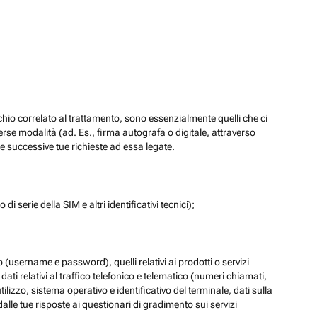
chio correlato al trattamento, sono essenzialmente quelli che ci
verse modalità (ad. Es., firma autografa o digitale, attraverso
re successive tue richieste ad essa legate.
di serie della SIM e altri identificativi tecnici);
eb (username e password), quelli relativi ai prodotti o servizi
 i dati relativi al traffico telefonico e telematico (numeri chiamati,
lizzo, sistema operativo e identificativo del terminale, dati sulla
dalle tue risposte ai questionari di gradimento sui servizi