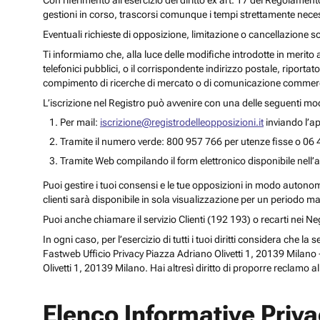
Con riferimento all’esercizio del diritto ex art. 17 del Regolament
gestioni in corso, trascorsi comunque i tempi strettamente necess
Eventuali richieste di opposizione, limitazione o cancellazione s
Ti informiamo che, alla luce delle modifiche introdotte in merito
telefonici pubblici, o il corrispondente indirizzo postale, riportato
compimento di ricerche di mercato o di comunicazione commercia
L’iscrizione nel Registro può avvenire con una delle seguenti mod
Per mail:
iscrizione@registrodelleopposizioni.it
inviando l’ap
Tramite il numero verde: 800 957 766 per utenze fisse o 06 
Tramite Web compilando il form elettronico disponibile nell’a
Puoi gestire i tuoi consensi e le tue opposizioni in modo autonomo 
clienti sarà disponibile in sola visualizzazione per un periodo m
Puoi anche chiamare il servizio Clienti (192 193) o recarti nei 
In ogni caso, per l’esercizio di tutti i tuoi diritti considera che
Fastweb Ufficio Privacy Piazza Adriano Olivetti 1, 20139 Milano -
Olivetti 1, 20139 Milano. Hai altresì diritto di proporre reclamo a
Elenco Informative Priv