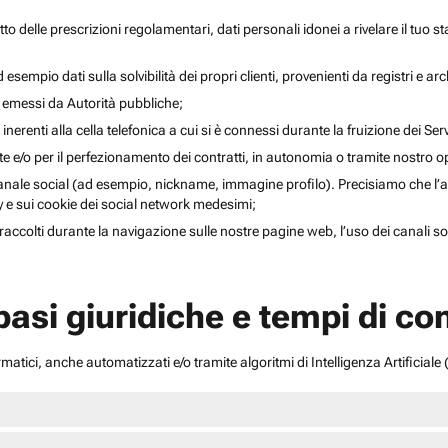
to delle prescrizioni regolamentari, dati personali idonei a rivelare il tuo sta
esempio dati sulla solvibilità dei propri clienti, provenienti da registri e arch
i emessi da Autorità pubbliche;
inerenti alla cella telefonica a cui si è connessi durante la fruizione dei Serv
ente e/o per il perfezionamento dei contratti, in autonomia o tramite nostro 
anale social (ad esempio, nickname, immagine profilo). Precisiamo che l’acce
acy e sui cookie dei social network medesimi;
li raccolti durante la navigazione sulle nostre pagine web, l’uso dei canali 
 basi giuridiche e tempi di c
atici, anche automatizzati e/o tramite algoritmi di Intelligenza Artificiale (A