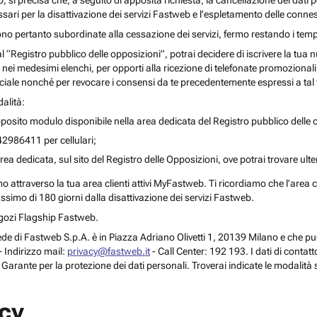
o, si precisa che, a seguito di apposita richiesta, la cancellazione dei dati 
ari per la disattivazione dei servizi Fastweb e l’espletamento delle connes
ono pertanto subordinate alla cessazione dei servizi, fermo restando i temp
 al “Registro pubblico delle opposizioni”, potrai decidere di iscrivere la tu
 nei medesimi elenchi, per opporti alla ricezione di telefonate promozionali o a
le nonché per revocare i consensi da te precedentemente espressi a tal 
alità:
posito modulo disponibile nella area dedicata del Registro pubblico delle o
42986411 per cellulari;
rea dedicata, sul sito del Registro delle Opposizioni, ove potrai trovare ult
attraverso la tua area clienti attivi MyFastweb. Ti ricordiamo che l’area cli
assimo di 180 giorni dalla disattivazione dei servizi Fastweb.
Negozi Flagship Fastweb.
 la sede di Fastweb S.p.A. è in Piazza Adriano Olivetti 1, 20139 Milano e che
 Indirizzo mail:
privacy@fastweb.it
- Call Center: 192 193. I dati di contat
l Garante per la protezione dei dati personali. Troverai indicate le modalità 
acy