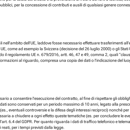
ubblici, per la concessione di contributi e ausili di qualsiasi genere conne
 nell’ambito dell’UE, laddove fosse necessario effettuare trasferimenti all’
, come ad esempio la Svizzera (decisione del 26 luglio 2000) o gli Stati Un
do il regolamento UE n. 679/2016, artt. 46, 47 e 49, comma 2, quali “claus
ormazioni al riguardo, compresa una copia dei dati o l’indicazione del luogo 
ario a consentire l’esecuzione del contratto, al fine di rispettare gli obblig
, i dati sono conservati per un periodo massimo di 10 anni, legato alla prescri
(es., eventuali controversie e la difesa degli interessi reciproci) nonché per 
ia a chiudere a ogni effetto queste tematiche (es. per concludere le eventu
l’art. 6.4 del GDPR. Per quanto riguarda i dati di traffico telefonico e tel
eati, per i tempi previsti dalla legge.