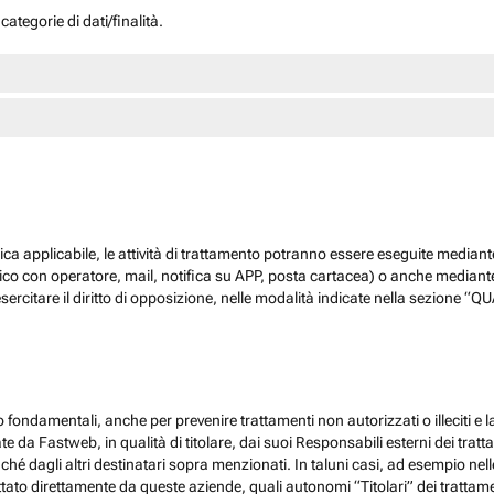
ategorie di dati/finalità.
dica applicabile, le attività di trattamento potranno essere eseguite mediante
nico con operatore, mail, notifica su APP, posta cartacea) o anche mediant
sercitare il diritto di opposizione, nelle modalità indicate nella sezione 
 fondamentali, anche per prevenire trattamenti non autorizzati o illeciti e la
 da Fastweb, in qualità di titolare, dai suoi Responsabili esterni dei trattamen
nché dagli altri destinatari sopra menzionati. In taluni casi, ad esempio ne
ato direttamente da queste aziende, quali autonomi “Titolari” dei trattamenti,