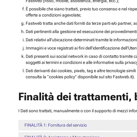
Fastweb (fisso, mobile, assistenza, energia, ecc.);
È possibile che siano trattati, previo tuo consenso e nel rispet
offerte a condizioni agevolate;
Fastweb tratta anche dati forniti da terze parti e/o partner, ad 
Dati pertinenti alla gestione ed esecuzione dei provvediment
Dati relativi all’ubicazione determinati tramite le informazioni 
Immagini e voce registrati ai fini dell’identificazione dell’Ut
Dati presenti sui social network in caso di contatto tramite c
soggetti ai termini e condizioni e alle informative sulla priv
Dati derivanti dai cookies, pixels, tag e altre tecnologie simi
consulta la “cookies policy” disponibile sul sito Fastweb.it).
Finalità dei trattamenti,
I Dati sono trattati, manualmente o con il supporto di mezzi inform
FINALITÀ 1: Fornitura del servizio