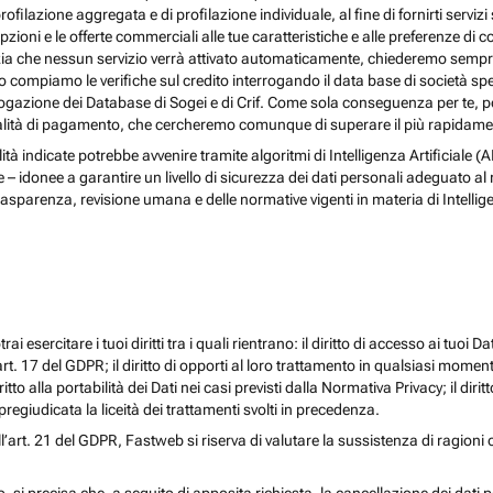
rofilazione aggregata e di profilazione individuale, al fine di fornirti serv
ioni e le offerte commerciali alle tue caratteristiche e alle preferenze di co
nzia che nessun servizio verrà attivato automaticamente, chiederemo sempre 
ndo compiamo le verifiche sul credito interrogando il data base di società s
 interrogazione dei Database di Sogei e di Crif. Come sola conseguenza per t
odalità di pagamento, che cercheremo comunque di superare il più rapidamen
nalità indicate potrebbe avvenire tramite algoritmi di Intelligenza Artificiale
donee a garantire un livello di sicurezza dei dati personali adeguato al risch
rasparenza, revisione umana e delle normative vigenti in materia di Intellig
i esercitare i tuoi diritti tra i quali rientrano: il diritto di accesso ai tuoi Dati
l’art. 17 del GDPR; il diritto di opporti al loro trattamento in qualsiasi momen
diritto alla portabilità dei Dati nei casi previsti dalla Normativa Privacy; il d
egiudicata la liceità dei trattamenti svolti in precedenza.
ll’art. 21 del GDPR, Fastweb si riserva di valutare la sussistenza di ragioni 