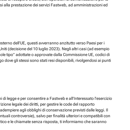
ssi alla prestazione dei servizi Fastweb, ad amministrazioni ed
esterno dell’UE, questi avverranno anzitutto verso Paesi per i
iti (decisione del 10 luglio 2023). Negli altri casi (ad esempio
ole tipo” adottate o approvate dalla Commissione UE, codici di
dove gli stessi sono stati resi disponibili, rivolgendosi ai punti
hi di legge e per consentire a Fastweb e all’Interessato l’esercizio
zione legale dei diritti, per gestire le code del rapporto
adempiere agli obblighi di conservazione previsti dalle leggi. Il
ali controversie), salvo per finalità ulteriori e compatibili con
ematico e le chiamate senza risposta, ti informiamo che saranno