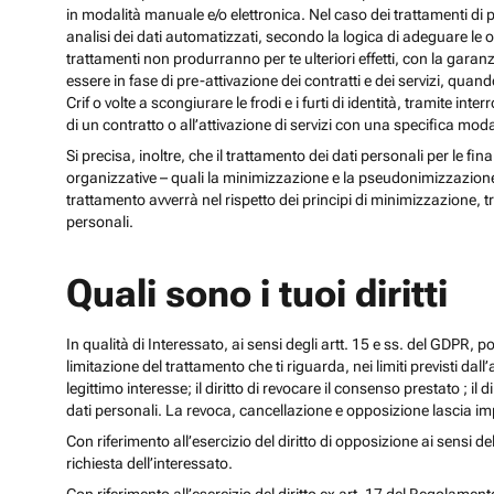
in modalità manuale e/o elettronica. Nel caso dei trattamenti di p
analisi dei dati automatizzati, secondo la logica di adeguare le opz
trattamenti non produrranno per te ulteriori effetti, con la gara
essere in fase di pre-attivazione dei contratti e dei servizi, qua
Crif o volte a scongiurare le frodi e i furti di identità, tramite
di un contratto o all’attivazione di servizi con una specifica m
Si precisa, inoltre, che il trattamento dei dati personali per le fi
organizzative – quali la minimizzazione e la pseudonimizzazione – i
trattamento avverrà nel rispetto dei principi di minimizzazione, t
personali.
Quali sono i tuoi diritti
In qualità di Interessato, ai sensi degli artt. 15 e ss. del GDPR, potra
limitazione del trattamento che ti riguarda, nei limiti previsti dal
legittimo interesse; il diritto di revocare il consenso prestato ; il 
dati personali. La revoca, cancellazione e opposizione lascia impr
Con riferimento all’esercizio del diritto di opposizione ai sensi de
richiesta dell’interessato.