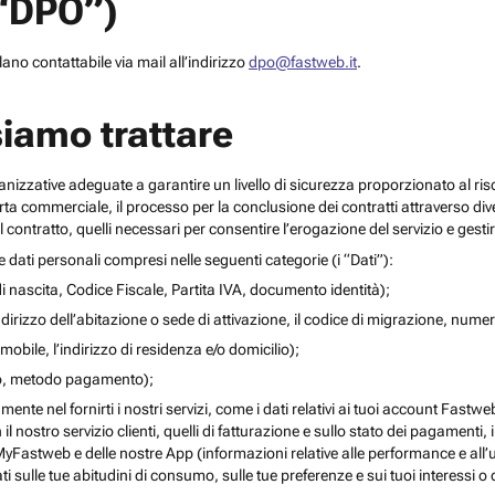
(“DPO”)
no contattabile via mail all’indirizzo
dpo@fastweb.it
.
siamo trattare
nizzative adeguate a garantire un livello di sicurezza proporzionato al ris
ferta commerciale, il processo per la conclusione dei contratti attraverso di
 contratto, quelli necessari per consentire l’erogazione del servizio e gesti
re dati personali compresi nelle seguenti categorie (i “Dati”):
i nascita, Codice Fiscale, Partita IVA, documento identità);
l’indirizzo dell’abitazione o sede di attivazione, il codice di migrazione, numero 
mobile, l’indirizzo di residenza e/o domicilio);
ito, metodo pagamento);
mente nel fornirti i nostri servizi, come i dati relativi ai tuoi account Fastw
on il nostro servizio clienti, quelli di fatturazione e sullo stato dei pagamenti,
yFastweb e delle nostre App (informazioni relative alle performance e all’uti
ti sulle tue abitudini di consumo, sulle tue preferenze e sui tuoi interessi o 