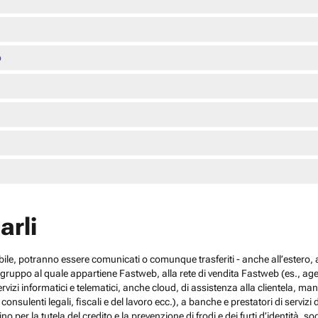
o
arli
cabile, potranno essere comunicati o comunque trasferiti - anche all’estero, al
el gruppo al quale appartiene Fastweb, alla rete di vendita Fastweb (es., agen
 servizi informatici e telematici, anche cloud, di assistenza alla clientela,
sulenti legali, fiscali e del lavoro ecc.), a banche e prestatori di servizi d
no per la tutela del credito e la prevenzione di frodi e dei furti d’identità, s