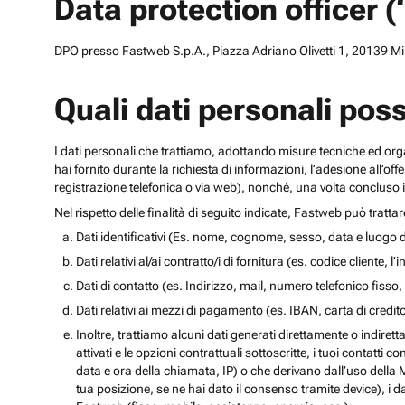
Data protection officer 
DPO presso Fastweb S.p.A., Piazza Adriano Olivetti 1, 20139 Mila
Quali dati personali pos
I dati personali che trattiamo, adottando misure tecniche ed orga
hai fornito durante la richiesta di informazioni, l’adesione all’of
registrazione telefonica o via web), nonché, una volta concluso il
Nel rispetto delle finalità di seguito indicate, Fastweb può tratta
Dati identificativi (Es. nome, cognome, sesso, data e luogo d
Dati relativi al/ai contratto/i di fornitura (es. codice cliente, 
Dati di contatto (es. Indirizzo, mail, numero telefonico fisso, 
Dati relativi ai mezzi di pagamento (es. IBAN, carta di cred
Inoltre, trattiamo alcuni dati generati direttamente o indiretta
attivati e le opzioni contrattuali sottoscritte, i tuoi contatti c
data e ora della chiamata, IP) o che derivano dall’uso della M
tua posizione, se ne hai dato il consenso tramite device), i da