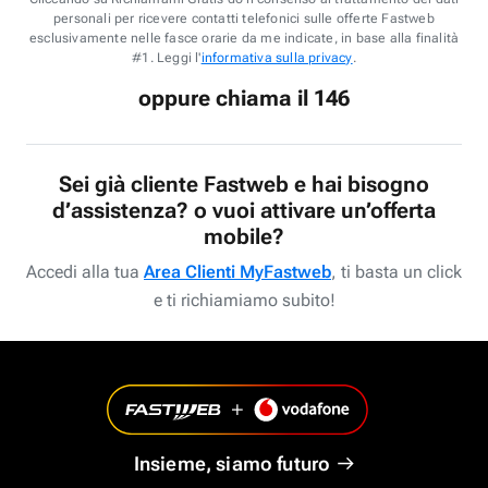
personali per ricevere contatti telefonici sulle offerte Fastweb
esclusivamente nelle fasce orarie da me indicate, in base alla finalità
#1. Leggi l'
informativa sulla privacy
.
oppure chiama il 146
Sei già cliente Fastweb e hai bisogno
d’assistenza? o vuoi attivare un’offerta
mobile?
Accedi alla tua
Area Clienti MyFastweb
, ti basta un click
e ti richiamiamo subito!
Insieme, siamo futuro