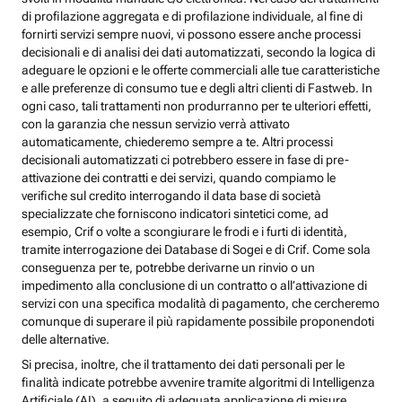
di profilazione aggregata e di profilazione individuale, al fine di
fornirti servizi sempre nuovi, vi possono essere anche processi
decisionali e di analisi dei dati automatizzati, secondo la logica di
adeguare le opzioni e le offerte commerciali alle tue caratteristiche
e alle preferenze di consumo tue e degli altri clienti di Fastweb. In
ogni caso, tali trattamenti non produrranno per te ulteriori effetti,
con la garanzia che nessun servizio verrà attivato
automaticamente, chiederemo sempre a te. Altri processi
decisionali automatizzati ci potrebbero essere in fase di pre-
attivazione dei contratti e dei servizi, quando compiamo le
verifiche sul credito interrogando il data base di società
specializzate che forniscono indicatori sintetici come, ad
esempio, Crif o volte a scongiurare le frodi e i furti di identità,
tramite interrogazione dei Database di Sogei e di Crif. Come sola
conseguenza per te, potrebbe derivarne un rinvio o un
impedimento alla conclusione di un contratto o all’attivazione di
servizi con una specifica modalità di pagamento, che cercheremo
comunque di superare il più rapidamente possibile proponendoti
delle alternative.
Si precisa, inoltre, che il trattamento dei dati personali per le
finalità indicate potrebbe avvenire tramite algoritmi di Intelligenza
Artificiale (AI), a seguito di adeguata applicazione di misure