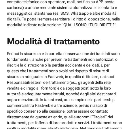
contatto telefonico con operatore, mail, notifica su APP, posta
cartacea) o anche mediante sistemi automatizzati di contatto e
messaggistica istantanea (es. SMS, Whatsapp e altre modalità
digitali). Tu potrai sempre esercitare il diritto di opposizione, nelle
modalità indicate nella sezione “QUALI SONO I TUOI DIRITTI?”.
Modalità di trattamento
Per noi la sicurezza e la corretta conservazione dei tuoi dati sono
fondamentali, anche per prevenire trattamenti non autorizzati o
illeciti e la distruzione o la perdita accidentale dei dati. È per
questo che i trattamenti sono svolti nel rispetto di misure di
sicurezza adeguate da Fastweb, in qualità di titolare, dai suoi
Responsabili esterni dei trattamenti (es., gli agenti della rete
vendita e di regola i fornitori) e da soggetti posti sotto la loro
autorità e adeguatamente istruiti, nonché dagli altri destinatari
sopra menzionati. In taluni casi, ad esempio nelle partnership
commerciali tra Fastweb e altre aziende, previo rilascio di
specifico consenso alla cessione, potrai essere contattato
direttamente da queste aziende, quali autonomi “Titolari” dei
trattamenti, per l’offerta di loro prodotti e servizi. I trattamenti sono
svolti in modalità manuale e/o elettronica. Nel caso dei trattamenti