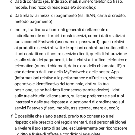
Dati di contatto (es. Indirizzo, mail, numero telefonico fisso,
mobile, l’indirizzo di residenza e/o domicilio);
Dati relativi ai mezzi di pagamento (es. IBAN, carta di credito,
metodo pagamento);
Inoltre, trattiamo alcuni dati generati direttamente o
indirettamente nel fornirti i nostri servizi, come i dati relativi ai
tuoi account Fastweb (username e password), quelli relativi
ai prodotti o servizi attivati e le opzioni contrattuali sottoscritte,
i tuoi contatti con il nostro servizio clienti, quelli di fatturazione
e sullo stato dei pagamenti, i dati relativi al traffico telefonico e
telematico (numeri chiamati, data e ora della chiamata, IP) o
che derivano dall’uso della MyFastweb e delle nostre App
(informazioni relative alle performance e all’utilizzo, sistema
operativo e identificativo del terminale, dati sulla tua
posizione, se ne hai dato il consenso tramite device), i dati
sulle tue abitudini di consumo, sulle tue preferenze e sui tuoi
interessi o dalle tue risposte ai questionari di gradimento sui
servizi Fastweb (fisso, mobile, assistenza, energia, ecc.);
È possibile che siano trattati, previo tuo consenso e nel
rispetto delle prescrizioni regolamentari, dati personali idonei
a rivelare il tuo stato di salute, esclusivamente per riconoscere
il diritto a fruire di offerte a condizioni agevolate;