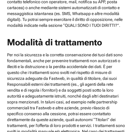
contatto telefonico con operatore, mail, notifica su APP, posta
cartacea) o anche mediante sistemi automatizzati di contatto e
messaggistica istantanea (es. SMS, Whatsapp e altre modalità
digitali). Tu potrai sempre esercitare il diritto di opposizione, nelle
modalità indicate nella sezione “QUALI SONO I TUOI DIRITTI?”.
Modalità di trattamento
Per noi la sicurezza e la corretta conservazione dei tuoi dati sono
fondamentali, anche per prevenire trattamenti non autorizzati o
illeciti e la distruzione o la perdita accidentale dei dati. È per
questo che i trattamenti sono svolti nel rispetto di misure di
sicurezza adeguate da Fastweb, in qualità di titolare, dai suoi
Responsabili esterni dei trattamenti (es., gli agenti della rete
vendita e di regola i fornitori) e da soggetti posti sotto la loro
autorità e adeguatamente istruiti, nonché dagli altri destinatari
sopra menzionati. In taluni casi, ad esempio nelle partnership
commerciali tra Fastweb e altre aziende, previo rilascio di
specifico consenso alla cessione, potrai essere contattato
direttamente da queste aziende, quali autonomi “Titolari” dei
trattamenti, per l’offerta di loro prodotti e servizi. I trattamenti sono
svolti in modalità manuale e/o elettronica. Nel caso dei trattamenti