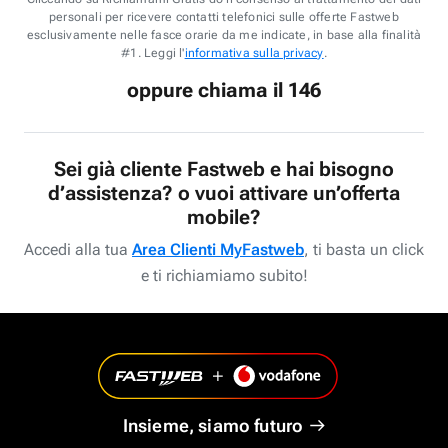
personali per ricevere contatti telefonici sulle offerte Fastweb
esclusivamente nelle fasce orarie da me indicate, in base alla finalità
#1. Leggi l'
informativa sulla privacy
.
oppure chiama il 146
Sei già cliente Fastweb e hai bisogno
d’assistenza? o vuoi attivare un’offerta
mobile?
Accedi alla tua
Area Clienti MyFastweb
, ti basta un click
e ti richiamiamo subito!
Insieme, siamo futuro