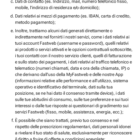
Dati di contatto (es. Indirizzo, mail, numero telefonico fisso,
mobile, l’indirizzo di residenza e/o domicilio);
Dati relativi ai mezzi di pagamento (es. IBAN, carta di credito,
metodo pagamento);
Inoltre, trattiamo alcuni dati generati direttamente o
indirettamente nel fornirti i nostri servizi, come i dati relativi ai
tuoi account Fastweb (username e password), quelli relativi
ai prodotti o servizi attivati e le opzioni contrattuali sottoscritte,
i tuoi contatti con il nostro servizio clienti, quelli di fatturazione
e sullo stato dei pagamenti, i dati relativi al traffico telefonico e
telematico (numeri chiamati, data e ora della chiamata, IP) o
che derivano dall’uso della MyFastweb e delle nostre App
(informazioni relative alle performance e all’utilizzo, sistema
operativo e identificativo del terminale, dati sulla tua
posizione, se ne hai dato il consenso tramite device), i dati
sulle tue abitudini di consumo, sulle tue preferenze e sui tuoi
interessi o dalle tue risposte ai questionari di gradimento sui
servizi Fastweb (fisso, mobile, assistenza, energia, ecc.);
È possibile che siano trattati, previo tuo consenso e nel
rispetto delle prescrizioni regolamentari, dati personali idonei
a rivelare il tuo stato di salute, esclusivamente per riconoscere
il diritto a fruire di offerte a condizioni agevolate;