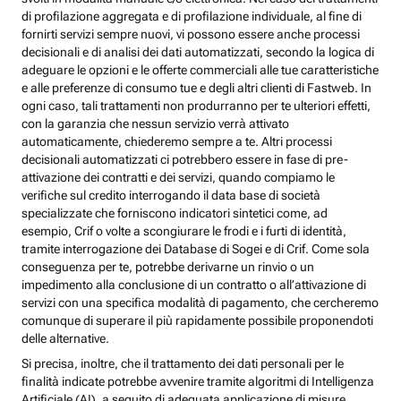
di profilazione aggregata e di profilazione individuale, al fine di
fornirti servizi sempre nuovi, vi possono essere anche processi
decisionali e di analisi dei dati automatizzati, secondo la logica di
adeguare le opzioni e le offerte commerciali alle tue caratteristiche
e alle preferenze di consumo tue e degli altri clienti di Fastweb. In
ogni caso, tali trattamenti non produrranno per te ulteriori effetti,
con la garanzia che nessun servizio verrà attivato
automaticamente, chiederemo sempre a te. Altri processi
decisionali automatizzati ci potrebbero essere in fase di pre-
attivazione dei contratti e dei servizi, quando compiamo le
verifiche sul credito interrogando il data base di società
specializzate che forniscono indicatori sintetici come, ad
esempio, Crif o volte a scongiurare le frodi e i furti di identità,
tramite interrogazione dei Database di Sogei e di Crif. Come sola
conseguenza per te, potrebbe derivarne un rinvio o un
impedimento alla conclusione di un contratto o all’attivazione di
servizi con una specifica modalità di pagamento, che cercheremo
comunque di superare il più rapidamente possibile proponendoti
delle alternative.
Si precisa, inoltre, che il trattamento dei dati personali per le
finalità indicate potrebbe avvenire tramite algoritmi di Intelligenza
Artificiale (AI), a seguito di adeguata applicazione di misure