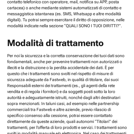
contatto telefonico con operatore, mail, notifica su APP, posta
cartacea) o anche mediante sistemi automatizzati di contatto e
messaggistica istantanea (es. SMS, Whatsapp e altre modalità
digitali). Tu potrai sempre esercitare il diritto di opposizione, nelle
modalità indicate nella sezione “QUALI SONO I TUOI DIRITTI?”.
Modalità di trattamento
Per noi la sicurezza e la corretta conservazione dei tuoi dati sono
fondamentali, anche per prevenire trattamenti non autorizzati o
illeciti e la distruzione o la perdita accidentale dei dati. È per
questo che i trattamenti sono svolti nel rispetto di misure di
sicurezza adeguate da Fastweb, in qualità di titolare, dai suoi
Responsabili esterni dei trattamenti (es., gli agenti della rete
vendita e di regola i fornitori) e da soggetti posti sotto la loro
autorità e adeguatamente istruiti, nonché dagli altri destinatari
sopra menzionati. In taluni casi, ad esempio nelle partnership
commerciali tra Fastweb e altre aziende, previo rilascio di
specifico consenso alla cessione, potrai essere contattato
direttamente da queste aziende, quali autonomi “Titolari” dei
trattamenti, per l’offerta di loro prodotti e servizi. I trattamenti sono
svolti in modalità manuale e/o elettronica. Nel caso dei trattamenti