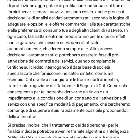
di profilazione aggregata e di profilazione individuale, al fine di
fornirti servizi sempre nuovi, vi possono essere anche processi
decisionali e di analisi dei dati automatizzati, secondo la logica di
adeguare le opzioni e le offerte commerciali alle tue caratteristiche
e alle preferenze di consumo tue e degli altri clienti di Fastweb. In
ogni caso, tali trattamenti non produrranno per te ulteriori effetti,
con la garanzia che nessun servizio verrà attivato
automaticamente, chiederemo sempre a te. Altri processi
decisionali automatizzati ci potrebbero essere in fase di pre-
attivazione dei contratti e dei servizi, quando compiamo le
verifiche sul credito interrogando il data base di società
specializzate che forniscono indicatori sintetici come, ad
esempio, Crif o volte a scongiurare le frodi e i furti di identità,
tramite interrogazione dei Database di Sogei e di Crif. Come sola
conseguenza per te, potrebbe derivarne un rinvio o un
impedimento alla conclusione di un contratto o all’attivazione di
servizi con una specifica modalità di pagamento, che cercheremo
comunque di superare il più rapidamente possibile proponendoti
delle alternative.
Si precisa, inoltre, che il trattamento dei dati personali per le
finalità indicate potrebbe avvenire tramite algoritmi di Intelligenza
Artificiale (AI), a seguito di adeguata applicazione di misure