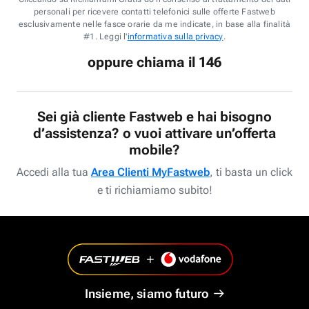
personali per ricevere contatti telefonici sulle offerte Fastweb
esclusivamente nelle fasce orarie da me indicate, in base alla finalità
#1. Leggi l'
informativa sulla privacy
.
oppure chiama il 146
Sei già cliente Fastweb e hai bisogno
d’assistenza? o vuoi attivare un’offerta
mobile?
Accedi alla tua
Area Clienti MyFastweb
, ti basta un click
e ti richiamiamo subito!
Insieme, siamo futuro