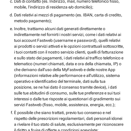
Dati di contatto (es. Indirizzo, mail, numero telefonico fisso,
mobile, l’indirizzo di residenza e/o domicilio);
Dati relativi ai mezzi di pagamento (es. IBAN, carta di credito,
metodo pagamento);
Inoltre, trattiamo alcuni dati generati direttamente o
indirettamente nel fornirti i nostri servizi, come i dati relativi ai
tuoi account Fastweb (username e password), quelli relativi
ai prodotti o servizi attivati e le opzioni contrattuali sottoscritte,
i tuoi contatti con il nostro servizio clienti, quelli di fatturazione
e sullo stato dei pagamenti, i dati relativi al traffico telefonico e
telematico (numeri chiamati, data e ora della chiamata, IP) o
che derivano dall’uso della MyFastweb e delle nostre App
(informazioni relative alle performance e all’utilizzo, sistema
operativo e identificativo del terminale, dati sulla tua
posizione, se ne hai dato il consenso tramite device), i dati
sulle tue abitudini di consumo, sulle tue preferenze e sui tuoi
interessi o dalle tue risposte ai questionari di gradimento sui
servizi Fastweb (fisso, mobile, assistenza, energia, ecc.);
È possibile che siano trattati, previo tuo consenso e nel
rispetto delle prescrizioni regolamentari, dati personali idonei
a rivelare il tuo stato di salute, esclusivamente per riconoscere
il diritto a fruire di offerte a condizioni agevolate;