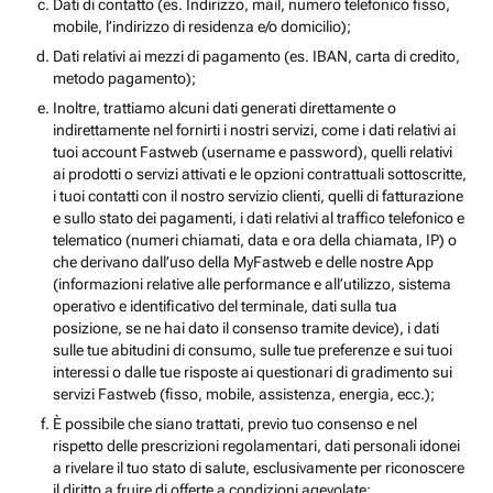
Dati di contatto (es. Indirizzo, mail, numero telefonico fisso,
mobile, l’indirizzo di residenza e/o domicilio);
Dati relativi ai mezzi di pagamento (es. IBAN, carta di credito,
metodo pagamento);
Inoltre, trattiamo alcuni dati generati direttamente o
indirettamente nel fornirti i nostri servizi, come i dati relativi ai
tuoi account Fastweb (username e password), quelli relativi
ai prodotti o servizi attivati e le opzioni contrattuali sottoscritte,
i tuoi contatti con il nostro servizio clienti, quelli di fatturazione
e sullo stato dei pagamenti, i dati relativi al traffico telefonico e
telematico (numeri chiamati, data e ora della chiamata, IP) o
che derivano dall’uso della MyFastweb e delle nostre App
(informazioni relative alle performance e all’utilizzo, sistema
operativo e identificativo del terminale, dati sulla tua
posizione, se ne hai dato il consenso tramite device), i dati
sulle tue abitudini di consumo, sulle tue preferenze e sui tuoi
interessi o dalle tue risposte ai questionari di gradimento sui
servizi Fastweb (fisso, mobile, assistenza, energia, ecc.);
È possibile che siano trattati, previo tuo consenso e nel
rispetto delle prescrizioni regolamentari, dati personali idonei
a rivelare il tuo stato di salute, esclusivamente per riconoscere
il diritto a fruire di offerte a condizioni agevolate;