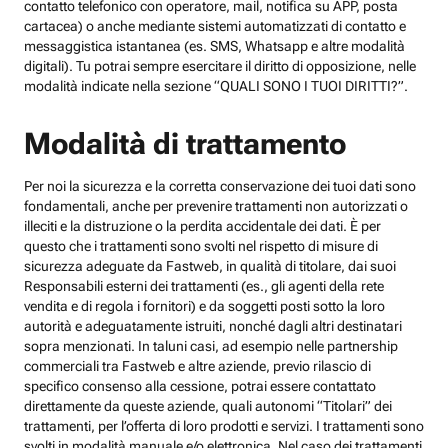
contatto telefonico con operatore, mail, notifica su APP, posta
cartacea) o anche mediante sistemi automatizzati di contatto e
messaggistica istantanea (es. SMS, Whatsapp e altre modalità
digitali). Tu potrai sempre esercitare il diritto di opposizione, nelle
modalità indicate nella sezione “QUALI SONO I TUOI DIRITTI?”.
Modalità di trattamento
Per noi la sicurezza e la corretta conservazione dei tuoi dati sono
fondamentali, anche per prevenire trattamenti non autorizzati o
illeciti e la distruzione o la perdita accidentale dei dati. È per
questo che i trattamenti sono svolti nel rispetto di misure di
sicurezza adeguate da Fastweb, in qualità di titolare, dai suoi
Responsabili esterni dei trattamenti (es., gli agenti della rete
vendita e di regola i fornitori) e da soggetti posti sotto la loro
autorità e adeguatamente istruiti, nonché dagli altri destinatari
sopra menzionati. In taluni casi, ad esempio nelle partnership
commerciali tra Fastweb e altre aziende, previo rilascio di
specifico consenso alla cessione, potrai essere contattato
direttamente da queste aziende, quali autonomi “Titolari” dei
trattamenti, per l’offerta di loro prodotti e servizi. I trattamenti sono
svolti in modalità manuale e/o elettronica. Nel caso dei trattamenti