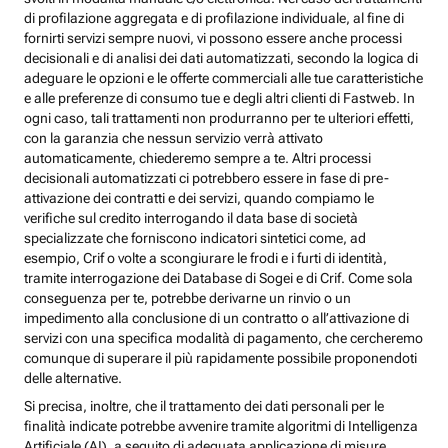
di profilazione aggregata e di profilazione individuale, al fine di
fornirti servizi sempre nuovi, vi possono essere anche processi
decisionali e di analisi dei dati automatizzati, secondo la logica di
adeguare le opzioni e le offerte commerciali alle tue caratteristiche
e alle preferenze di consumo tue e degli altri clienti di Fastweb. In
ogni caso, tali trattamenti non produrranno per te ulteriori effetti,
con la garanzia che nessun servizio verrà attivato
automaticamente, chiederemo sempre a te. Altri processi
decisionali automatizzati ci potrebbero essere in fase di pre-
attivazione dei contratti e dei servizi, quando compiamo le
verifiche sul credito interrogando il data base di società
specializzate che forniscono indicatori sintetici come, ad
esempio, Crif o volte a scongiurare le frodi e i furti di identità,
tramite interrogazione dei Database di Sogei e di Crif. Come sola
conseguenza per te, potrebbe derivarne un rinvio o un
impedimento alla conclusione di un contratto o all’attivazione di
servizi con una specifica modalità di pagamento, che cercheremo
comunque di superare il più rapidamente possibile proponendoti
delle alternative.
Si precisa, inoltre, che il trattamento dei dati personali per le
finalità indicate potrebbe avvenire tramite algoritmi di Intelligenza
Artificiale (AI), a seguito di adeguata applicazione di misure