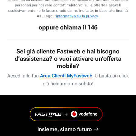
personali per ricevere contatti telefonici sulle offerte Fastweb
esclusivamente nelle fasce orarie da me indicate, in base alla finalità
#1. Leggi l'
informativa sulla privacy
.
oppure chiama il 146
Sei già cliente Fastweb e hai bisogno
d’assistenza? o vuoi attivare un’offerta
mobile?
Accedi alla tua
Area Clienti MyFastweb
, ti basta un click
e ti richiamiamo subito!
Insieme, siamo futuro