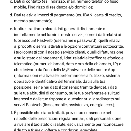
Dati di contatto (es. Indirizzo, mail, numero telefonico fisso,
mobile, l’indirizzo di residenza e/o domicilio);
Dati relativi ai mezzi di pagamento (es. IBAN, carta di credito,
metodo pagamento);
Inoltre, trattiamo alcuni dati generati direttamente o
indirettamente nel fornirti i nostri servizi, come i dati relativi ai
tuoi account Fastweb (username e password), quelli relativi
ai prodotti o servizi attivati e le opzioni contrattuali sottoscritte,
i tuoi contatti con il nostro servizio clienti, quelli di fatturazione
e sullo stato dei pagamenti, i dati relativi al traffico telefonico e
telematico (numeri chiamati, data e ora della chiamata, IP) o
che derivano dall’uso della MyFastweb e delle nostre App
(informazioni relative alle performance e all’utilizzo, sistema
operativo e identificativo del terminale, dati sulla tua
posizione, se ne hai dato il consenso tramite device), i dati
sulle tue abitudini di consumo, sulle tue preferenze e sui tuoi
interessi o dalle tue risposte ai questionari di gradimento sui
servizi Fastweb (fisso, mobile, assistenza, energia, ecc.);
È possibile che siano trattati, previo tuo consenso e nel
rispetto delle prescrizioni regolamentari, dati personali idonei
a rivelare il tuo stato di salute, esclusivamente per riconoscere
il diritto a fruire di offerte a condizioni agevolate;