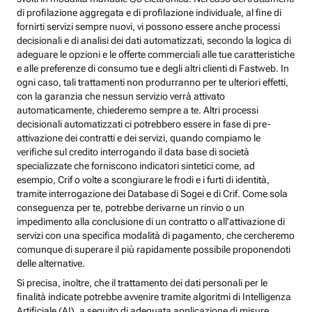
di profilazione aggregata e di profilazione individuale, al fine di
fornirti servizi sempre nuovi, vi possono essere anche processi
decisionali e di analisi dei dati automatizzati, secondo la logica di
adeguare le opzioni e le offerte commerciali alle tue caratteristiche
e alle preferenze di consumo tue e degli altri clienti di Fastweb. In
ogni caso, tali trattamenti non produrranno per te ulteriori effetti,
con la garanzia che nessun servizio verrà attivato
automaticamente, chiederemo sempre a te. Altri processi
decisionali automatizzati ci potrebbero essere in fase di pre-
attivazione dei contratti e dei servizi, quando compiamo le
verifiche sul credito interrogando il data base di società
specializzate che forniscono indicatori sintetici come, ad
esempio, Crif o volte a scongiurare le frodi e i furti di identità,
tramite interrogazione dei Database di Sogei e di Crif. Come sola
conseguenza per te, potrebbe derivarne un rinvio o un
impedimento alla conclusione di un contratto o all’attivazione di
servizi con una specifica modalità di pagamento, che cercheremo
comunque di superare il più rapidamente possibile proponendoti
delle alternative.
Si precisa, inoltre, che il trattamento dei dati personali per le
finalità indicate potrebbe avvenire tramite algoritmi di Intelligenza
Artificiale (AI), a seguito di adeguata applicazione di misure