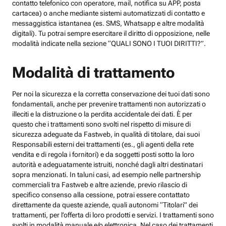
contatto telefonico con operatore, mail, notifica su APP, posta
cartacea) o anche mediante sistemi automatizzati di contatto e
messaggistica istantanea (es. SMS, Whatsapp e altre modalità
digitali). Tu potrai sempre esercitare il diritto di opposizione, nelle
modalità indicate nella sezione “QUALI SONO I TUOI DIRITTI?”.
Modalità di trattamento
Per noi la sicurezza e la corretta conservazione dei tuoi dati sono
fondamentali, anche per prevenire trattamenti non autorizzati o
illeciti e la distruzione o la perdita accidentale dei dati. È per
questo che i trattamenti sono svolti nel rispetto di misure di
sicurezza adeguate da Fastweb, in qualità di titolare, dai suoi
Responsabili esterni dei trattamenti (es., gli agenti della rete
vendita e di regola i fornitori) e da soggetti posti sotto la loro
autorità e adeguatamente istruiti, nonché dagli altri destinatari
sopra menzionati. In taluni casi, ad esempio nelle partnership
commerciali tra Fastweb e altre aziende, previo rilascio di
specifico consenso alla cessione, potrai essere contattato
direttamente da queste aziende, quali autonomi “Titolari” dei
trattamenti, per l’offerta di loro prodotti e servizi. I trattamenti sono
svolti in modalità manuale e/o elettronica. Nel caso dei trattamenti