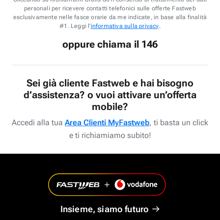
personali per ricevere contatti telefonici sulle offerte Fastweb
esclusivamente nelle fasce orarie da me indicate, in base alla finalità
#1. Leggi l'
informativa sulla privacy
.
oppure chiama il 146
Sei già cliente Fastweb e hai bisogno
d’assistenza? o vuoi attivare un’offerta
mobile?
Accedi alla tua
Area Clienti MyFastweb
, ti basta un click
e ti richiamiamo subito!
Insieme, siamo futuro