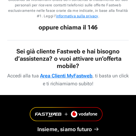
personali per ricevere contatti telefonici sulle offerte Fastweb
esclusivamente nelle fasce orarie da me indicate, in base alla finalità
#1. Leggi l'
informativa sulla privacy
.
oppure chiama il 146
Sei già cliente Fastweb e hai bisogno
d’assistenza? o vuoi attivare un’offerta
mobile?
Accedi alla tua
Area Clienti MyFastweb
, ti basta un click
e ti richiamiamo subito!
Insieme, siamo futuro