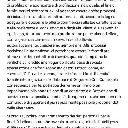
di profilazione aggregata e di profilazione individuale, al fine di
fornirti servizi sempre nuovi, vi possono essere anche processi
decisionali e di analisi dei dati automatizzati, secondo la logica di
adeguare le opzioni e le offerte commerciali alle tue caratteristiche
e alle preferenze di consumo tue e degli altri clienti di Fastweb. In
ogni caso, tali trattamenti non produrranno per te ulteriori effetti,
con la garanzia che nessun servizio verrà attivato
automaticamente, chiederemo sempre a te. Altri processi
decisionali automatizzati ci potrebbero essere in fase di pre-
attivazione dei contratti e dei servizi, quando compiamo le
verifiche sul credito interrogando il data base di società
specializzate che forniscono indicatori sintetici come, ad
esempio, Crif o volte a scongiurare le frodi e i furti di identità,
tramite interrogazione dei Database di Sogei e di Crif. Come sola
conseguenza per te, potrebbe derivarne un rinvio o un
impedimento alla conclusione di un contratto o all’attivazione di
servizi con una specifica modalità di pagamento, che cercheremo
comunque di superare il più rapidamente possibile proponendoti
delle alternative.
Si precisa, inoltre, che il trattamento dei dati personali per le
finalità indicate potrebbe avvenire tramite algoritmi di Intelligenza
Artificiale (AI), a seguito di adeguata applicazione di misure