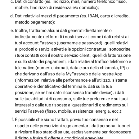
Dati di contatto (es. Indirizzo, mail, numero telefonico fisso,
mobile, l’indirizzo di residenza e/o domicilio);
Dati relativi ai mezzi di pagamento (es. IBAN, carta di credito,
metodo pagamento);
Inoltre, trattiamo alcuni dati generati direttamente o
indirettamente nel fornirti i nostri servizi, come i dati relativi ai
tuoi account Fastweb (username e password), quelli relativi
ai prodotti o servizi attivati e le opzioni contrattuali sottoscritte,
i tuoi contatti con il nostro servizio clienti, quelli di fatturazione
e sullo stato dei pagamenti, i dati relativi al traffico telefonico e
telematico (numeri chiamati, data e ora della chiamata, IP) o
che derivano dall’uso della MyFastweb e delle nostre App
(informazioni relative alle performance e all’utilizzo, sistema
operativo e identificativo del terminale, dati sulla tua
posizione, se ne hai dato il consenso tramite device), i dati
sulle tue abitudini di consumo, sulle tue preferenze e sui tuoi
interessi o dalle tue risposte ai questionari di gradimento sui
servizi Fastweb (fisso, mobile, assistenza, energia, ecc.);
È possibile che siano trattati, previo tuo consenso e nel
rispetto delle prescrizioni regolamentari, dati personali idonei
a rivelare il tuo stato di salute, esclusivamente per riconoscere
il diritto a fruire di offerte a condizioni agevolate;