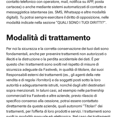
contatto telefonico con operatore, mail, notifica su APP, posta
cartacea) o anche mediante sistemi automatizzati di contatto e
messaggistica istantanea (es. SMS, Whatsapp e altre modalità
digitali). Tu potrai sempre esercitare il diritto di opposizione, nelle
modalità indicate nella sezione “QUALI SONO I TUOI DIRITTI?”.
Modalità di trattamento
Per noi la sicurezza e la corretta conservazione dei tuoi dati sono
fondamentali, anche per prevenire trattamenti non autorizzati o
illeciti e la distruzione o la perdita accidentale dei dati. È per
questo che i trattamenti sono svolti nel rispetto di misure di
sicurezza adeguate da Fastweb, in qualità di titolare, dai suoi
Responsabili esterni dei trattamenti (es., gli agenti della rete
vendita e di regola i fornitori) e da soggetti posti sotto la loro
autorità e adeguatamente istruiti, nonché dagli altri destinatari
sopra menzionati. In taluni casi, ad esempio nelle partnership
commerciali tra Fastweb e altre aziende, previo rilascio di
specifico consenso alla cessione, potrai essere contattato
direttamente da queste aziende, quali autonomi “Titolari” dei
trattamenti, per l’offerta di loro prodotti e servizi. I trattamenti sono
svolti in modalità manuale e/o elettronica. Nel caso dei trattamenti