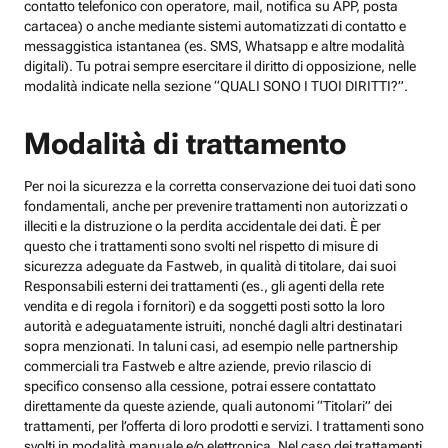
contatto telefonico con operatore, mail, notifica su APP, posta
cartacea) o anche mediante sistemi automatizzati di contatto e
messaggistica istantanea (es. SMS, Whatsapp e altre modalità
digitali). Tu potrai sempre esercitare il diritto di opposizione, nelle
modalità indicate nella sezione “QUALI SONO I TUOI DIRITTI?”.
Modalità di trattamento
Per noi la sicurezza e la corretta conservazione dei tuoi dati sono
fondamentali, anche per prevenire trattamenti non autorizzati o
illeciti e la distruzione o la perdita accidentale dei dati. È per
questo che i trattamenti sono svolti nel rispetto di misure di
sicurezza adeguate da Fastweb, in qualità di titolare, dai suoi
Responsabili esterni dei trattamenti (es., gli agenti della rete
vendita e di regola i fornitori) e da soggetti posti sotto la loro
autorità e adeguatamente istruiti, nonché dagli altri destinatari
sopra menzionati. In taluni casi, ad esempio nelle partnership
commerciali tra Fastweb e altre aziende, previo rilascio di
specifico consenso alla cessione, potrai essere contattato
direttamente da queste aziende, quali autonomi “Titolari” dei
trattamenti, per l’offerta di loro prodotti e servizi. I trattamenti sono
svolti in modalità manuale e/o elettronica. Nel caso dei trattamenti