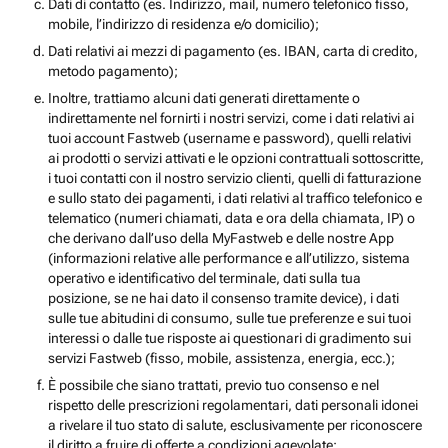
Dati di contatto (es. Indirizzo, mail, numero telefonico fisso,
mobile, l’indirizzo di residenza e/o domicilio);
Dati relativi ai mezzi di pagamento (es. IBAN, carta di credito,
metodo pagamento);
Inoltre, trattiamo alcuni dati generati direttamente o
indirettamente nel fornirti i nostri servizi, come i dati relativi ai
tuoi account Fastweb (username e password), quelli relativi
ai prodotti o servizi attivati e le opzioni contrattuali sottoscritte,
i tuoi contatti con il nostro servizio clienti, quelli di fatturazione
e sullo stato dei pagamenti, i dati relativi al traffico telefonico e
telematico (numeri chiamati, data e ora della chiamata, IP) o
che derivano dall’uso della MyFastweb e delle nostre App
(informazioni relative alle performance e all’utilizzo, sistema
operativo e identificativo del terminale, dati sulla tua
posizione, se ne hai dato il consenso tramite device), i dati
sulle tue abitudini di consumo, sulle tue preferenze e sui tuoi
interessi o dalle tue risposte ai questionari di gradimento sui
servizi Fastweb (fisso, mobile, assistenza, energia, ecc.);
È possibile che siano trattati, previo tuo consenso e nel
rispetto delle prescrizioni regolamentari, dati personali idonei
a rivelare il tuo stato di salute, esclusivamente per riconoscere
il diritto a fruire di offerte a condizioni agevolate;