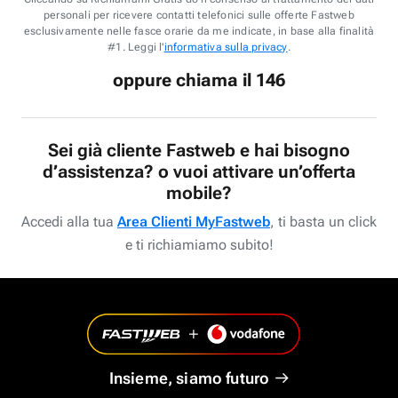
personali per ricevere contatti telefonici sulle offerte Fastweb
esclusivamente nelle fasce orarie da me indicate, in base alla finalità
#1. Leggi l'
informativa sulla privacy
.
oppure chiama il 146
Sei già cliente Fastweb e hai bisogno
d’assistenza? o vuoi attivare un’offerta
mobile?
Accedi alla tua
Area Clienti MyFastweb
, ti basta un click
e ti richiamiamo subito!
Insieme, siamo futuro