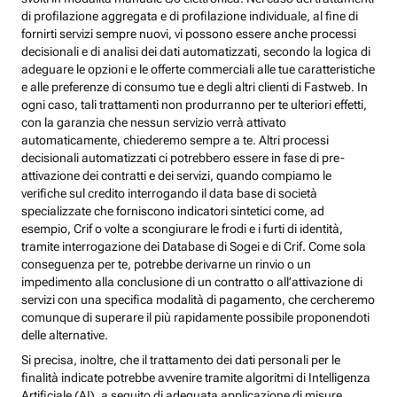
di profilazione aggregata e di profilazione individuale, al fine di
fornirti servizi sempre nuovi, vi possono essere anche processi
decisionali e di analisi dei dati automatizzati, secondo la logica di
adeguare le opzioni e le offerte commerciali alle tue caratteristiche
e alle preferenze di consumo tue e degli altri clienti di Fastweb. In
ogni caso, tali trattamenti non produrranno per te ulteriori effetti,
con la garanzia che nessun servizio verrà attivato
automaticamente, chiederemo sempre a te. Altri processi
decisionali automatizzati ci potrebbero essere in fase di pre-
attivazione dei contratti e dei servizi, quando compiamo le
verifiche sul credito interrogando il data base di società
specializzate che forniscono indicatori sintetici come, ad
esempio, Crif o volte a scongiurare le frodi e i furti di identità,
tramite interrogazione dei Database di Sogei e di Crif. Come sola
conseguenza per te, potrebbe derivarne un rinvio o un
impedimento alla conclusione di un contratto o all’attivazione di
servizi con una specifica modalità di pagamento, che cercheremo
comunque di superare il più rapidamente possibile proponendoti
delle alternative.
Si precisa, inoltre, che il trattamento dei dati personali per le
finalità indicate potrebbe avvenire tramite algoritmi di Intelligenza
Artificiale (AI), a seguito di adeguata applicazione di misure