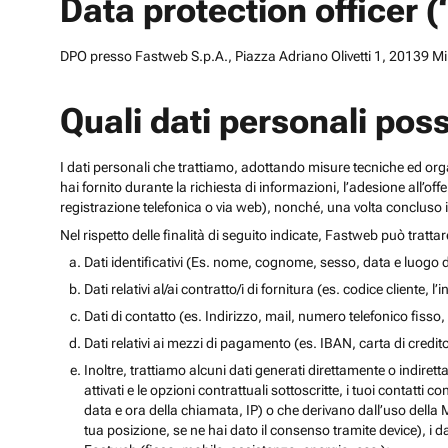
Data protection officer 
DPO presso Fastweb S.p.A., Piazza Adriano Olivetti 1, 20139 Mila
Quali dati personali pos
I dati personali che trattiamo, adottando misure tecniche ed orga
hai fornito durante la richiesta di informazioni, l’adesione all’of
registrazione telefonica o via web), nonché, una volta concluso il
Nel rispetto delle finalità di seguito indicate, Fastweb può tratta
Dati identificativi (Es. nome, cognome, sesso, data e luogo d
Dati relativi al/ai contratto/i di fornitura (es. codice cliente, 
Dati di contatto (es. Indirizzo, mail, numero telefonico fisso, 
Dati relativi ai mezzi di pagamento (es. IBAN, carta di cred
Inoltre, trattiamo alcuni dati generati direttamente o indiretta
attivati e le opzioni contrattuali sottoscritte, i tuoi contatti c
data e ora della chiamata, IP) o che derivano dall’uso della M
tua posizione, se ne hai dato il consenso tramite device), i da