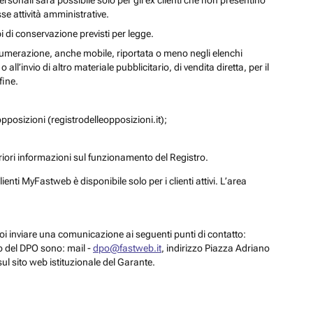
personali sarà possibile solo per gli ex clienti che non presentino
se attività amministrative.
i di conservazione previsti per legge.
a numerazione, anche mobile, riportata o meno negli elenchi
ll’invio di altro materiale pubblicitario, di vendita diretta, per il
fine.
pposizioni (registrodelleopposizioni.it);
eriori informazioni sul funzionamento del Registro.
enti MyFastweb è disponibile solo per i clienti attivi. L’area
 puoi inviare una comunicazione ai seguenti punti di contatto:
to del DPO sono: mail -
dpo@fastweb.it
, indirizzo Piazza Adriano
sul sito web istituzionale del Garante.