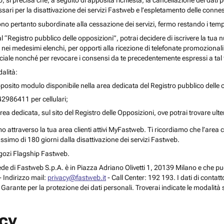
o, si precisa che, a seguito di apposita richiesta, la cancellazione dei dati 
ari per la disattivazione dei servizi Fastweb e l’espletamento delle connes
ono pertanto subordinate alla cessazione dei servizi, fermo restando i temp
 al “Registro pubblico delle opposizioni”, potrai decidere di iscrivere la tu
 nei medesimi elenchi, per opporti alla ricezione di telefonate promozionali o a
le nonché per revocare i consensi da te precedentemente espressi a tal 
alità:
posito modulo disponibile nella area dedicata del Registro pubblico delle o
42986411 per cellulari;
rea dedicata, sul sito del Registro delle Opposizioni, ove potrai trovare ult
attraverso la tua area clienti attivi MyFastweb. Ti ricordiamo che l’area cli
assimo di 180 giorni dalla disattivazione dei servizi Fastweb.
Negozi Flagship Fastweb.
 la sede di Fastweb S.p.A. è in Piazza Adriano Olivetti 1, 20139 Milano e che
 Indirizzo mail:
privacy@fastweb.it
- Call Center: 192 193. I dati di contat
l Garante per la protezione dei dati personali. Troverai indicate le modalità 
acy