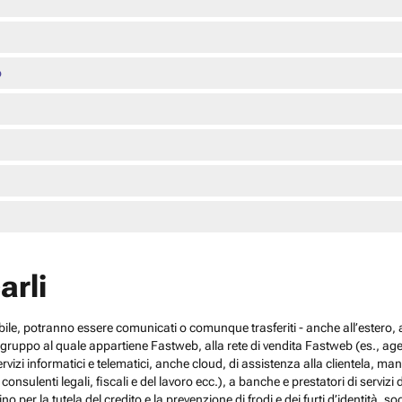
o
arli
cabile, potranno essere comunicati o comunque trasferiti - anche all’estero, al
el gruppo al quale appartiene Fastweb, alla rete di vendita Fastweb (es., agen
 servizi informatici e telematici, anche cloud, di assistenza alla clientela,
sulenti legali, fiscali e del lavoro ecc.), a banche e prestatori di servizi d
no per la tutela del credito e la prevenzione di frodi e dei furti d’identità, s