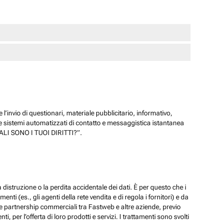
 l’invio di questionari, materiale pubblicitario, informativo,
e sistemi automatizzati di contatto e messaggistica istantanea
“QUALI SONO I TUOI DIRITTI?”.
 distruzione o la perdita accidentale dei dati. È per questo che i
ti (es., gli agenti della rete vendita e di regola i fornitori) e da
lle partnership commerciali tra Fastweb e altre aziende, previo
 per l’offerta di loro prodotti e servizi. I trattamenti sono svolti