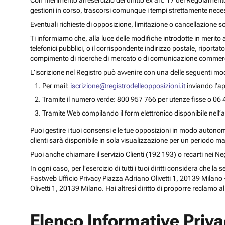
Con riferimento all’esercizio del diritto ex art. 17 del Regolament
gestioni in corso, trascorsi comunque i tempi strettamente necess
Eventuali richieste di opposizione, limitazione o cancellazione s
Ti informiamo che, alla luce delle modifiche introdotte in merito
telefonici pubblici, o il corrispondente indirizzo postale, riportato
compimento di ricerche di mercato o di comunicazione commercia
L’iscrizione nel Registro può avvenire con una delle seguenti mod
Per mail:
iscrizione@registrodelleopposizioni.it
inviando l’ap
Tramite il numero verde: 800 957 766 per utenze fisse o 06 
Tramite Web compilando il form elettronico disponibile nell’a
Puoi gestire i tuoi consensi e le tue opposizioni in modo autonomo 
clienti sarà disponibile in sola visualizzazione per un periodo m
Puoi anche chiamare il servizio Clienti (192 193) o recarti nei 
In ogni caso, per l’esercizio di tutti i tuoi diritti considera che
Fastweb Ufficio Privacy Piazza Adriano Olivetti 1, 20139 Milano -
Olivetti 1, 20139 Milano. Hai altresì diritto di proporre reclamo a
Elenco Informative Priv