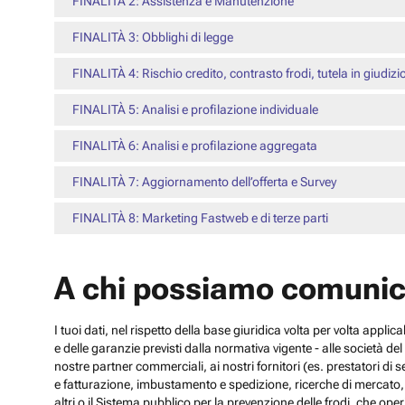
FINALITÀ 2: Assistenza e Manutenzione
FINALITÀ 3: Obblighi di legge
FINALITÀ 4: Rischio credito, contrasto frodi, tutela in giudizi
FINALITÀ 5: Analisi e profilazione individuale
FINALITÀ 6: Analisi e profilazione aggregata
FINALITÀ 7: Aggiornamento dell’offerta e Survey
FINALITÀ 8: Marketing Fastweb e di terze parti
A chi possiamo comunic
I tuoi dati, nel rispetto della base giuridica volta per volta appli
e delle garanzie previsti dalla normativa vigente - alle società d
nostre partner commerciali, ai nostri fornitori (es. prestatori di
e fatturazione, imbustamento e spedizione, ricerche di mercato, con
altri o il Sistema pubblico per la prevenzione delle frodi, che operi