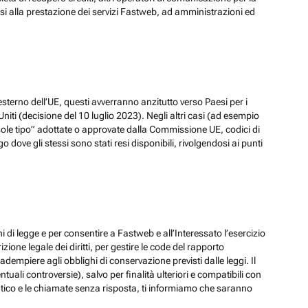
ssi alla prestazione dei servizi Fastweb, ad amministrazioni ed
esterno dell’UE, questi avverranno anzitutto verso Paesi per i
iti (decisione del 10 luglio 2023). Negli altri casi (ad esempio
ole tipo” adottate o approvate dalla Commissione UE, codici di
dove gli stessi sono stati resi disponibili, rivolgendosi ai punti
hi di legge e per consentire a Fastweb e all’Interessato l’esercizio
zione legale dei diritti, per gestire le code del rapporto
adempiere agli obblighi di conservazione previsti dalle leggi. Il
ali controversie), salvo per finalità ulteriori e compatibili con
ematico e le chiamate senza risposta, ti informiamo che saranno