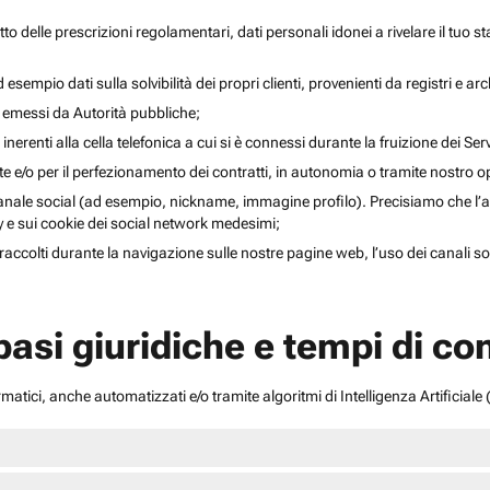
to delle prescrizioni regolamentari, dati personali idonei a rivelare il tuo sta
esempio dati sulla solvibilità dei propri clienti, provenienti da registri e arch
i emessi da Autorità pubbliche;
inerenti alla cella telefonica a cui si è connessi durante la fruizione dei Serv
ente e/o per il perfezionamento dei contratti, in autonomia o tramite nostro 
anale social (ad esempio, nickname, immagine profilo). Precisiamo che l’acce
acy e sui cookie dei social network medesimi;
li raccolti durante la navigazione sulle nostre pagine web, l’uso dei canali 
 basi giuridiche e tempi di c
atici, anche automatizzati e/o tramite algoritmi di Intelligenza Artificiale (A