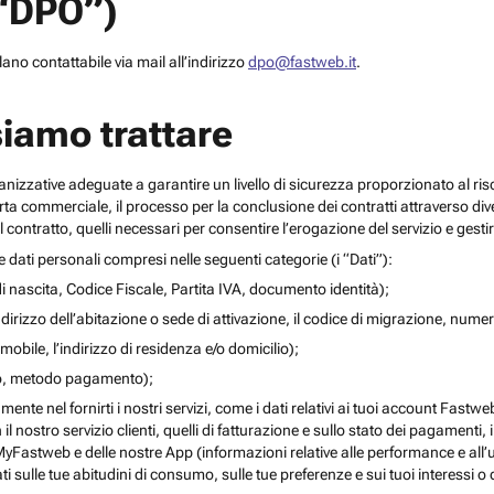
(“DPO”)
no contattabile via mail all’indirizzo
dpo@fastweb.it
.
siamo trattare
nizzative adeguate a garantire un livello di sicurezza proporzionato al ris
ferta commerciale, il processo per la conclusione dei contratti attraverso di
 contratto, quelli necessari per consentire l’erogazione del servizio e gesti
re dati personali compresi nelle seguenti categorie (i “Dati”):
i nascita, Codice Fiscale, Partita IVA, documento identità);
l’indirizzo dell’abitazione o sede di attivazione, il codice di migrazione, numero 
mobile, l’indirizzo di residenza e/o domicilio);
ito, metodo pagamento);
mente nel fornirti i nostri servizi, come i dati relativi ai tuoi account Fastw
on il nostro servizio clienti, quelli di fatturazione e sullo stato dei pagamenti,
yFastweb e delle nostre App (informazioni relative alle performance e all’uti
ti sulle tue abitudini di consumo, sulle tue preferenze e sui tuoi interessi o 