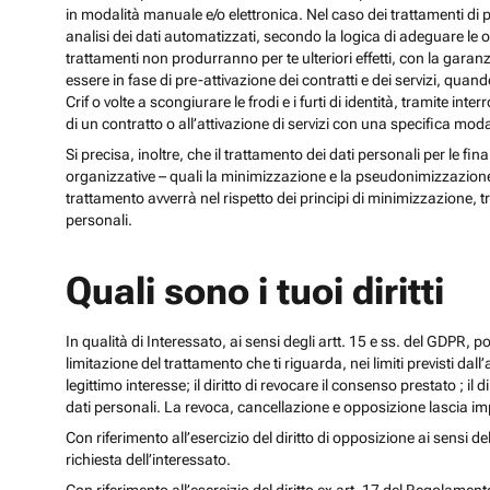
in modalità manuale e/o elettronica. Nel caso dei trattamenti di p
analisi dei dati automatizzati, secondo la logica di adeguare le opz
trattamenti non produrranno per te ulteriori effetti, con la gara
essere in fase di pre-attivazione dei contratti e dei servizi, qua
Crif o volte a scongiurare le frodi e i furti di identità, tramite
di un contratto o all’attivazione di servizi con una specifica m
Si precisa, inoltre, che il trattamento dei dati personali per le fi
organizzative – quali la minimizzazione e la pseudonimizzazione – i
trattamento avverrà nel rispetto dei principi di minimizzazione, t
personali.
Quali sono i tuoi diritti
In qualità di Interessato, ai sensi degli artt. 15 e ss. del GDPR, potra
limitazione del trattamento che ti riguarda, nei limiti previsti dal
legittimo interesse; il diritto di revocare il consenso prestato ; il 
dati personali. La revoca, cancellazione e opposizione lascia impr
Con riferimento all’esercizio del diritto di opposizione ai sensi de
richiesta dell’interessato.