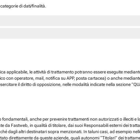
ategorie di dati/finalità.
dica applicabile, le attività di trattamento potranno essere eseguite mediante
nico con operatore, mail, notifica su APP, posta cartacea) o anche mediant
sercitare il diritto di opposizione, nelle modalità indicate nella sezione 
 fondamentali, anche per prevenire trattamenti non autorizzati o illeciti e la
 da Fastweb, in qualità di titolare, dai suoi Responsabili esterni dei trattamen
nché dagli altri destinatari sopra menzionati. In taluni casi, ad esempio ne
ato direttamente da queste aziende, quali autonomi “Titolari” dei trattamenti,