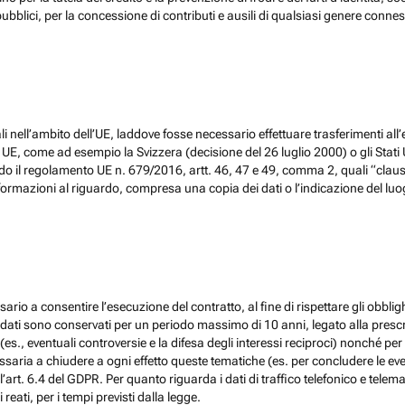
ubblici, per la concessione di contributi e ausili di qualsiasi genere conne
 nell’ambito dell’UE, laddove fosse necessario effettuare trasferimenti all’
, come ad esempio la Svizzera (decisione del 26 luglio 2000) o gli Stati Un
do il regolamento UE n. 679/2016, artt. 46, 47 e 49, comma 2, quali “claus
ormazioni al riguardo, compresa una copia dei dati o l’indicazione del luogo 
ario a consentire l’esecuzione del contratto, al fine di rispettare gli obblig
, i dati sono conservati per un periodo massimo di 10 anni, legato alla prescri
(es., eventuali controversie e la difesa degli interessi reciproci) nonché per 
ia a chiudere a ogni effetto queste tematiche (es. per concludere le eventu
l’art. 6.4 del GDPR. Per quanto riguarda i dati di traffico telefonico e tel
eati, per i tempi previsti dalla legge.