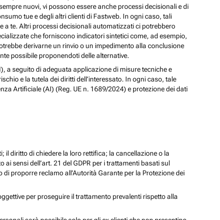
izi sempre nuovi, vi possono essere anche processi decisionali e di
nsumo tue e degli altri clienti di Fastweb. In ogni caso, tali
a te. Altri processi decisionali automatizzati ci potrebbero
pecializzate che forniscono indicatori sintetici come, ad esempio,
e, potrebbe derivarne un rinvio o un impedimento alla conclusione
te possibile proponendoti delle alternative.
 (AI), a seguito di adeguata applicazione di misure tecniche e
io e la tutela dei diritti dell’interessato. In ogni caso, tale
enza Artificiale (AI) (Reg. UE n. 1689/2024) e protezione dei dati
; il diritto di chiedere la loro rettifica; la cancellazione o la
to ai sensi dell’art. 21 del GDPR per i trattamenti basati sul
iritto di proporre reclamo all’Autorità Garante per la Protezione dei
oggettive per proseguire il trattamento prevalenti rispetto alla