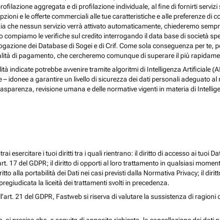
rofilazione aggregata e di profilazione individuale, al fine di fornirti serv
ioni e le offerte commerciali alle tue caratteristiche e alle preferenze di co
nzia che nessun servizio verrà attivato automaticamente, chiederemo sempre 
ndo compiamo le verifiche sul credito interrogando il data base di società s
 interrogazione dei Database di Sogei e di Crif. Come sola conseguenza per t
odalità di pagamento, che cercheremo comunque di superare il più rapidamen
nalità indicate potrebbe avvenire tramite algoritmi di Intelligenza Artificiale
donee a garantire un livello di sicurezza dei dati personali adeguato al risch
rasparenza, revisione umana e delle normative vigenti in materia di Intellig
i esercitare i tuoi diritti tra i quali rientrano: il diritto di accesso ai tuoi Dati
l’art. 17 del GDPR; il diritto di opporti al loro trattamento in qualsiasi momen
diritto alla portabilità dei Dati nei casi previsti dalla Normativa Privacy; il d
egiudicata la liceità dei trattamenti svolti in precedenza.
ll’art. 21 del GDPR, Fastweb si riserva di valutare la sussistenza di ragioni 