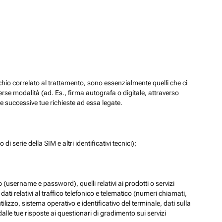
chio correlato al trattamento, sono essenzialmente quelli che ci
verse modalità (ad. Es., firma autografa o digitale, attraverso
re successive tue richieste ad essa legate.
di serie della SIM e altri identificativi tecnici);
eb (username e password), quelli relativi ai prodotti o servizi
 i dati relativi al traffico telefonico e telematico (numeri chiamati,
lizzo, sistema operativo e identificativo del terminale, dati sulla
dalle tue risposte ai questionari di gradimento sui servizi