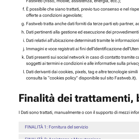
Fastweb (fisso, mobile, assistenza, energia, ecc.);
È possibile che siano trattati, previo tuo consenso e nel rispet
offerte a condizioni agevolate;
Fastweb tratta anche dati forniti da terze parti e/o partner, ad 
Dati pertinenti alla gestione ed esecuzione dei provvediment
Dati relativi all’ubicazione determinati tramite le informazioni 
Immagini e voce registrati ai fini dell’identificazione dell’Ut
Dati presenti sui social network in caso di contatto tramite c
soggetti ai termini e condizioni e alle informative sulla priv
Dati derivanti dai cookies, pixels, tag e altre tecnologie simi
consulta la “cookies policy” disponibile sul sito Fastweb.it).
Finalità dei trattamenti,
I Dati sono trattati, manualmente o con il supporto di mezzi inform
FINALITÀ 1: Fornitura del servizio