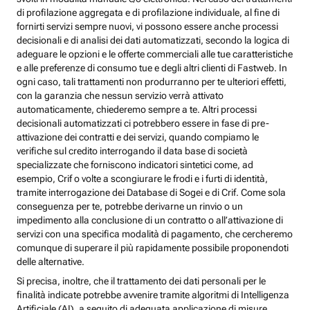
di profilazione aggregata e di profilazione individuale, al fine di
fornirti servizi sempre nuovi, vi possono essere anche processi
decisionali e di analisi dei dati automatizzati, secondo la logica di
adeguare le opzioni e le offerte commerciali alle tue caratteristiche
e alle preferenze di consumo tue e degli altri clienti di Fastweb. In
ogni caso, tali trattamenti non produrranno per te ulteriori effetti,
con la garanzia che nessun servizio verrà attivato
automaticamente, chiederemo sempre a te. Altri processi
decisionali automatizzati ci potrebbero essere in fase di pre-
attivazione dei contratti e dei servizi, quando compiamo le
verifiche sul credito interrogando il data base di società
specializzate che forniscono indicatori sintetici come, ad
esempio, Crif o volte a scongiurare le frodi e i furti di identità,
tramite interrogazione dei Database di Sogei e di Crif. Come sola
conseguenza per te, potrebbe derivarne un rinvio o un
impedimento alla conclusione di un contratto o all’attivazione di
servizi con una specifica modalità di pagamento, che cercheremo
comunque di superare il più rapidamente possibile proponendoti
delle alternative.
Si precisa, inoltre, che il trattamento dei dati personali per le
finalità indicate potrebbe avvenire tramite algoritmi di Intelligenza
Artificiale (AI), a seguito di adeguata applicazione di misure