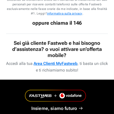
personali per ricevere contatti telefonici sulle offerte Fastweb
esclusivamente nelle fasce orarie da me indicate, in base alla finalità
#1. Leggi l'
informativa sulla privacy
.
oppure chiama il 146
Sei già cliente Fastweb e hai bisogno
d’assistenza? o vuoi attivare un’offerta
mobile?
Accedi alla tua
Area Clienti MyFastweb
, ti basta un click
e ti richiamiamo subito!
Insieme, siamo futuro