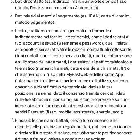
Dati di contatto (es. Indirizzo, mail, numero telefonico fisso,
mobile, l’indirizzo di residenza e/o domicilio);
Dati relativi ai mezzi di pagamento (es. IBAN, carta di credito,
metodo pagamento);
Inoltre, trattiamo alcuni dati generati direttamente o
indirettamente nel fornirti i nostri servizi, come i dati relativi ai
tuoi account Fastweb (username e password), quelli relativi
ai prodotti o servizi attivati e le opzioni contrattuali sottoscritte,
i tuoi contatti con il nostro servizio clienti, quelli di fatturazione
e sullo stato dei pagamenti, i dati relativi al traffico telefonico e
telematico (numeri chiamati, data e ora della chiamata, IP) o
che derivano dall’uso della MyFastweb e delle nostre App
(informazioni relative alle performance e all’utilizzo, sistema
operativo e identificativo del terminale, dati sulla tua
posizione, se ne hai dato il consenso tramite device), i dati
sulle tue abitudini di consumo, sulle tue preferenze e sui tuoi
interessi o dalle tue risposte ai questionari di gradimento sui
servizi Fastweb (fisso, mobile, assistenza, energia, ecc.);
È possibile che siano trattati, previo tuo consenso e nel
rispetto delle prescrizioni regolamentari, dati personali idonei
a rivelare il tuo stato di salute, esclusivamente per riconoscere
il diritto a fruire di offerte a condizioni agevolate;