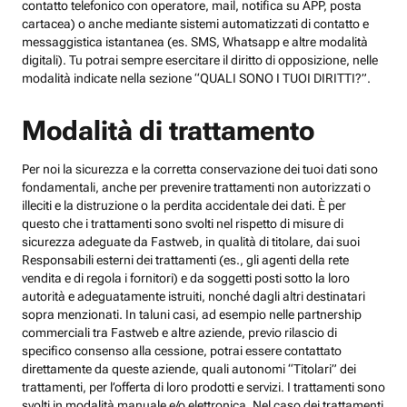
contatto telefonico con operatore, mail, notifica su APP, posta
cartacea) o anche mediante sistemi automatizzati di contatto e
messaggistica istantanea (es. SMS, Whatsapp e altre modalità
digitali). Tu potrai sempre esercitare il diritto di opposizione, nelle
modalità indicate nella sezione “QUALI SONO I TUOI DIRITTI?”.
Modalità di trattamento
Per noi la sicurezza e la corretta conservazione dei tuoi dati sono
fondamentali, anche per prevenire trattamenti non autorizzati o
illeciti e la distruzione o la perdita accidentale dei dati. È per
questo che i trattamenti sono svolti nel rispetto di misure di
sicurezza adeguate da Fastweb, in qualità di titolare, dai suoi
Responsabili esterni dei trattamenti (es., gli agenti della rete
vendita e di regola i fornitori) e da soggetti posti sotto la loro
autorità e adeguatamente istruiti, nonché dagli altri destinatari
sopra menzionati. In taluni casi, ad esempio nelle partnership
commerciali tra Fastweb e altre aziende, previo rilascio di
specifico consenso alla cessione, potrai essere contattato
direttamente da queste aziende, quali autonomi “Titolari” dei
trattamenti, per l’offerta di loro prodotti e servizi. I trattamenti sono
svolti in modalità manuale e/o elettronica. Nel caso dei trattamenti