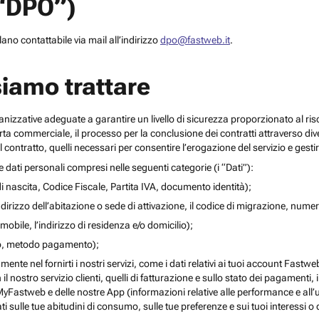
(“DPO”)
no contattabile via mail all’indirizzo
dpo@fastweb.it
.
siamo trattare
nizzative adeguate a garantire un livello di sicurezza proporzionato al ris
ferta commerciale, il processo per la conclusione dei contratti attraverso di
 contratto, quelli necessari per consentire l’erogazione del servizio e gesti
re dati personali compresi nelle seguenti categorie (i “Dati”):
i nascita, Codice Fiscale, Partita IVA, documento identità);
l’indirizzo dell’abitazione o sede di attivazione, il codice di migrazione, numero 
mobile, l’indirizzo di residenza e/o domicilio);
ito, metodo pagamento);
mente nel fornirti i nostri servizi, come i dati relativi ai tuoi account Fastw
on il nostro servizio clienti, quelli di fatturazione e sullo stato dei pagamenti,
yFastweb e delle nostre App (informazioni relative alle performance e all’uti
ti sulle tue abitudini di consumo, sulle tue preferenze e sui tuoi interessi o 