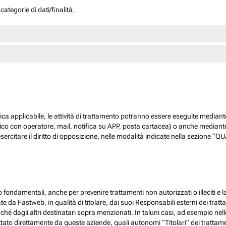
ategorie di dati/finalità.
dica applicabile, le attività di trattamento potranno essere eseguite mediante
nico con operatore, mail, notifica su APP, posta cartacea) o anche mediant
sercitare il diritto di opposizione, nelle modalità indicate nella sezione 
 fondamentali, anche per prevenire trattamenti non autorizzati o illeciti e la
 da Fastweb, in qualità di titolare, dai suoi Responsabili esterni dei trattamen
nché dagli altri destinatari sopra menzionati. In taluni casi, ad esempio ne
ato direttamente da queste aziende, quali autonomi “Titolari” dei trattamenti,