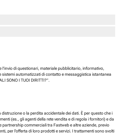
 l’invio di questionari, materiale pubblicitario, informativo,
e sistemi automatizzati di contatto e messaggistica istantanea
“QUALI SONO I TUOI DIRITTI?”.
 distruzione o la perdita accidentale dei dati. È per questo che i
ti (es., gli agenti della rete vendita e di regola i fornitori) e da
lle partnership commerciali tra Fastweb e altre aziende, previo
 per l’offerta di loro prodotti e servizi. I trattamenti sono svolti