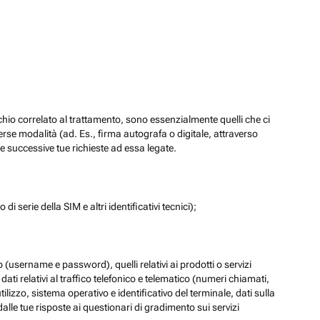
chio correlato al trattamento, sono essenzialmente quelli che ci
verse modalità (ad. Es., firma autografa o digitale, attraverso
re successive tue richieste ad essa legate.
di serie della SIM e altri identificativi tecnici);
eb (username e password), quelli relativi ai prodotti o servizi
 i dati relativi al traffico telefonico e telematico (numeri chiamati,
lizzo, sistema operativo e identificativo del terminale, dati sulla
dalle tue risposte ai questionari di gradimento sui servizi