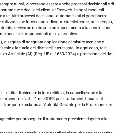
izi sempre nuovi, vi possono essere anche processi decisionali e di
nsumo tue e degli altri clienti di Fastweb. In ogni caso, tali
a te. Altri processi decisionali automatizzati ci potrebbero
pecializzate che forniscono indicatori sintetici come, ad esempio,
e, potrebbe derivarne un rinvio o un impedimento alla conclusione
te possibile proponendoti delle alternative.
 (AI), a seguito di adeguata applicazione di misure tecniche e
io e la tutela dei diritti dell’interessato. In ogni caso, tale
enza Artificiale (AI) (Reg. UE n. 1689/2024) e protezione dei dati
; il diritto di chiedere la loro rettifica; la cancellazione o la
to ai sensi dell’art. 21 del GDPR per i trattamenti basati sul
iritto di proporre reclamo all’Autorità Garante per la Protezione dei
oggettive per proseguire il trattamento prevalenti rispetto alla