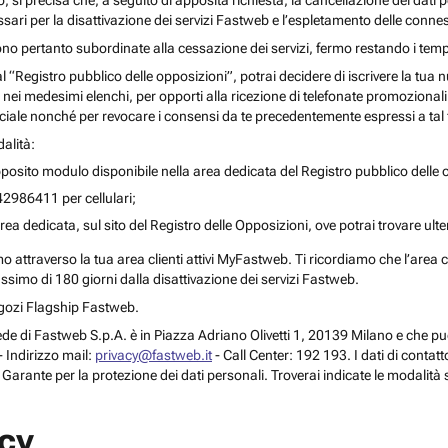
o, si precisa che, a seguito di apposita richiesta, la cancellazione dei dati 
ari per la disattivazione dei servizi Fastweb e l’espletamento delle connes
ono pertanto subordinate alla cessazione dei servizi, fermo restando i temp
 al “Registro pubblico delle opposizioni”, potrai decidere di iscrivere la tu
 nei medesimi elenchi, per opporti alla ricezione di telefonate promozionali o a
le nonché per revocare i consensi da te precedentemente espressi a tal 
alità:
posito modulo disponibile nella area dedicata del Registro pubblico delle o
42986411 per cellulari;
rea dedicata, sul sito del Registro delle Opposizioni, ove potrai trovare ult
attraverso la tua area clienti attivi MyFastweb. Ti ricordiamo che l’area cli
assimo di 180 giorni dalla disattivazione dei servizi Fastweb.
Negozi Flagship Fastweb.
 la sede di Fastweb S.p.A. è in Piazza Adriano Olivetti 1, 20139 Milano e che
 Indirizzo mail:
privacy@fastweb.it
- Call Center: 192 193. I dati di contat
l Garante per la protezione dei dati personali. Troverai indicate le modalità 
acy