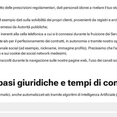
to delle prescrizioni regolamentari, dati personali idonei a rivelare il tuo sta
esempio dati sulla solvibilità dei propri clienti, provenienti da registri e arch
i emessi da Autorità pubbliche;
inerenti alla cella telefonica a cui si è connessi durante la fruizione dei Serv
ente e/o per il perfezionamento dei contratti, in autonomia o tramite nostro 
anale social (ad esempio, nickname, immagine profilo). Precisiamo che l’acce
acy e sui cookie dei social network medesimi;
li raccolti durante la navigazione sulle nostre pagine web, l’uso dei canali 
 basi giuridiche e tempi di c
atici, anche automatizzati e/o tramite algoritmi di Intelligenza Artificiale (A