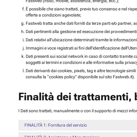
Fastweb (fisso, mobile, assistenza, energia, ecc.);
È possibile che siano trattati, previo tuo consenso e nel rispet
offerte a condizioni agevolate;
Fastweb tratta anche dati forniti da terze parti e/o partner, ad 
Dati pertinenti alla gestione ed esecuzione dei provvediment
Dati relativi all’ubicazione determinati tramite le informazioni 
Immagini e voce registrati ai fini dell’identificazione dell’Ut
Dati presenti sui social network in caso di contatto tramite c
soggetti ai termini e condizioni e alle informative sulla priv
Dati derivanti dai cookies, pixels, tag e altre tecnologie simi
consulta la “cookies policy” disponibile sul sito Fastweb.it).
Finalità dei trattamenti,
I Dati sono trattati, manualmente o con il supporto di mezzi inform
FINALITÀ 1: Fornitura del servizio