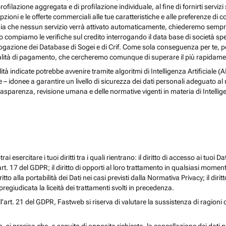
rofilazione aggregata e di profilazione individuale, al fine di fornirti serv
ioni e le offerte commerciali alle tue caratteristiche e alle preferenze di co
nzia che nessun servizio verrà attivato automaticamente, chiederemo sempre 
ndo compiamo le verifiche sul credito interrogando il data base di società s
 interrogazione dei Database di Sogei e di Crif. Come sola conseguenza per t
odalità di pagamento, che cercheremo comunque di superare il più rapidamen
nalità indicate potrebbe avvenire tramite algoritmi di Intelligenza Artificiale
donee a garantire un livello di sicurezza dei dati personali adeguato al risch
rasparenza, revisione umana e delle normative vigenti in materia di Intellig
i esercitare i tuoi diritti tra i quali rientrano: il diritto di accesso ai tuoi Dati
l’art. 17 del GDPR; il diritto di opporti al loro trattamento in qualsiasi momen
diritto alla portabilità dei Dati nei casi previsti dalla Normativa Privacy; il d
egiudicata la liceità dei trattamenti svolti in precedenza.
ll’art. 21 del GDPR, Fastweb si riserva di valutare la sussistenza di ragioni 