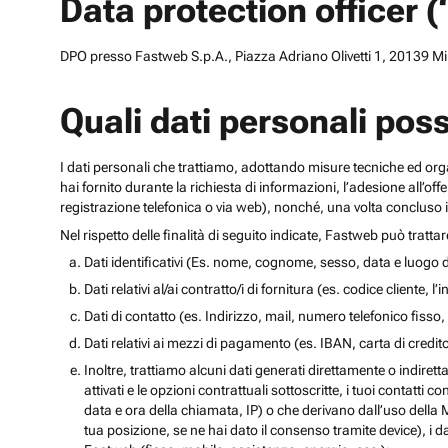
Data protection officer 
DPO presso Fastweb S.p.A., Piazza Adriano Olivetti 1, 20139 Mila
Quali dati personali pos
I dati personali che trattiamo, adottando misure tecniche ed orga
hai fornito durante la richiesta di informazioni, l’adesione all’of
registrazione telefonica o via web), nonché, una volta concluso il
Nel rispetto delle finalità di seguito indicate, Fastweb può tratta
Dati identificativi (Es. nome, cognome, sesso, data e luogo d
Dati relativi al/ai contratto/i di fornitura (es. codice cliente, 
Dati di contatto (es. Indirizzo, mail, numero telefonico fisso, 
Dati relativi ai mezzi di pagamento (es. IBAN, carta di cred
Inoltre, trattiamo alcuni dati generati direttamente o indiretta
attivati e le opzioni contrattuali sottoscritte, i tuoi contatti c
data e ora della chiamata, IP) o che derivano dall’uso della M
tua posizione, se ne hai dato il consenso tramite device), i da