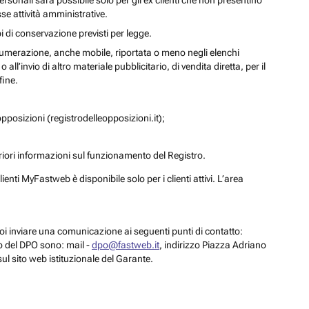
personali sarà possibile solo per gli ex clienti che non presentino
se attività amministrative.
i di conservazione previsti per legge.
a numerazione, anche mobile, riportata o meno negli elenchi
ll’invio di altro materiale pubblicitario, di vendita diretta, per il
fine.
pposizioni (registrodelleopposizioni.it);
eriori informazioni sul funzionamento del Registro.
enti MyFastweb è disponibile solo per i clienti attivi. L’area
 puoi inviare una comunicazione ai seguenti punti di contatto:
to del DPO sono: mail -
dpo@fastweb.it
, indirizzo Piazza Adriano
sul sito web istituzionale del Garante.