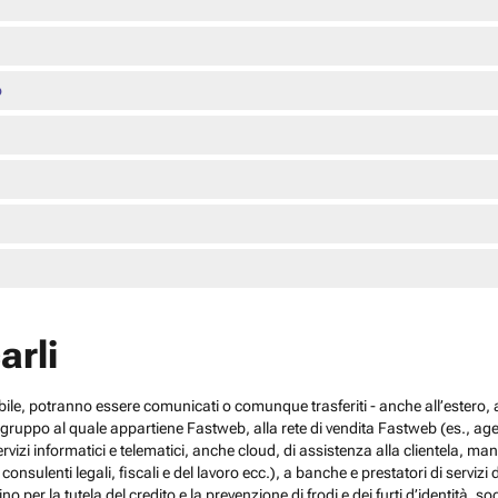
o
arli
cabile, potranno essere comunicati o comunque trasferiti - anche all’estero, al
el gruppo al quale appartiene Fastweb, alla rete di vendita Fastweb (es., agen
 servizi informatici e telematici, anche cloud, di assistenza alla clientela,
sulenti legali, fiscali e del lavoro ecc.), a banche e prestatori di servizi d
no per la tutela del credito e la prevenzione di frodi e dei furti d’identità, s