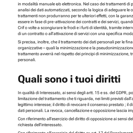
in modalità manuale e/o elettronica. Nel caso dei trattamenti di p
analisi dei dati automatizzati, secondo la logica di adeguare le opz
trattamenti non produrranno per te ulteriori effetti, con la gara
essere in fase di pre-attivazione dei contratti e dei servizi, qua
Crif o volte a scongiurare le frodi e i furti di identità, tramite
di un contratto o all’attivazione di servizi con una specifica m
Si precisa, inoltre, che il trattamento dei dati personali per le fi
organizzative – quali la minimizzazione e la pseudonimizzazione – i
trattamento avverrà nel rispetto dei principi di minimizzazione, t
personali.
Quali sono i tuoi diritti
In qualità di Interessato, ai sensi degli artt. 15 e ss. del GDPR, potra
limitazione del trattamento che ti riguarda, nei limiti previsti dal
legittimo interesse; il diritto di revocare il consenso prestato ; il 
dati personali. La revoca, cancellazione e opposizione lascia impr
Con riferimento all’esercizio del diritto di opposizione ai sensi de
richiesta dell’interessato.