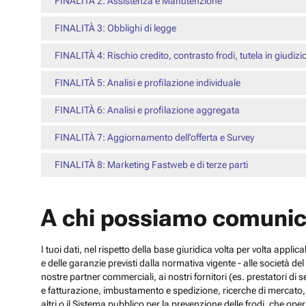
FINALITÀ 2: Assistenza e Manutenzione
FINALITÀ 3: Obblighi di legge
FINALITÀ 4: Rischio credito, contrasto frodi, tutela in giudizi
FINALITÀ 5: Analisi e profilazione individuale
FINALITÀ 6: Analisi e profilazione aggregata
FINALITÀ 7: Aggiornamento dell’offerta e Survey
FINALITÀ 8: Marketing Fastweb e di terze parti
A chi possiamo comunic
I tuoi dati, nel rispetto della base giuridica volta per volta appli
e delle garanzie previsti dalla normativa vigente - alle società d
nostre partner commerciali, ai nostri fornitori (es. prestatori di
e fatturazione, imbustamento e spedizione, ricerche di mercato, con
altri o il Sistema pubblico per la prevenzione delle frodi, che operi