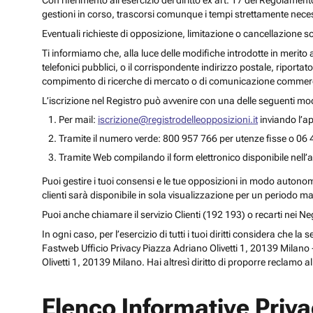
Con riferimento all’esercizio del diritto ex art. 17 del Regolament
gestioni in corso, trascorsi comunque i tempi strettamente necess
Eventuali richieste di opposizione, limitazione o cancellazione s
Ti informiamo che, alla luce delle modifiche introdotte in merito
telefonici pubblici, o il corrispondente indirizzo postale, riportato
compimento di ricerche di mercato o di comunicazione commercia
L’iscrizione nel Registro può avvenire con una delle seguenti mod
Per mail:
iscrizione@registrodelleopposizioni.it
inviando l’ap
Tramite il numero verde: 800 957 766 per utenze fisse o 06 
Tramite Web compilando il form elettronico disponibile nell’a
Puoi gestire i tuoi consensi e le tue opposizioni in modo autonomo 
clienti sarà disponibile in sola visualizzazione per un periodo m
Puoi anche chiamare il servizio Clienti (192 193) o recarti nei 
In ogni caso, per l’esercizio di tutti i tuoi diritti considera che
Fastweb Ufficio Privacy Piazza Adriano Olivetti 1, 20139 Milano -
Olivetti 1, 20139 Milano. Hai altresì diritto di proporre reclamo a
Elenco Informative Priv