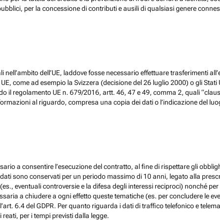
ubblici, per la concessione di contributi e ausili di qualsiasi genere conne
 nell’ambito dell’UE, laddove fosse necessario effettuare trasferimenti all’
, come ad esempio la Svizzera (decisione del 26 luglio 2000) o gli Stati Un
do il regolamento UE n. 679/2016, artt. 46, 47 e 49, comma 2, quali “claus
ormazioni al riguardo, compresa una copia dei dati o l’indicazione del luogo 
ario a consentire l’esecuzione del contratto, al fine di rispettare gli obblig
, i dati sono conservati per un periodo massimo di 10 anni, legato alla prescri
(es., eventuali controversie e la difesa degli interessi reciproci) nonché per 
ia a chiudere a ogni effetto queste tematiche (es. per concludere le eventu
l’art. 6.4 del GDPR. Per quanto riguarda i dati di traffico telefonico e tel
eati, per i tempi previsti dalla legge.