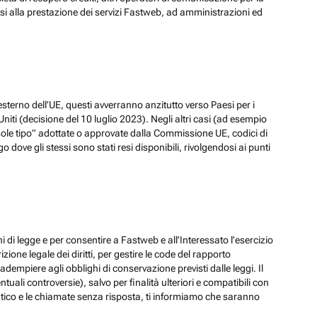
ssi alla prestazione dei servizi Fastweb, ad amministrazioni ed
esterno dell’UE, questi avverranno anzitutto verso Paesi per i
iti (decisione del 10 luglio 2023). Negli altri casi (ad esempio
ole tipo” adottate o approvate dalla Commissione UE, codici di
dove gli stessi sono stati resi disponibili, rivolgendosi ai punti
hi di legge e per consentire a Fastweb e all’Interessato l’esercizio
zione legale dei diritti, per gestire le code del rapporto
adempiere agli obblighi di conservazione previsti dalle leggi. Il
ali controversie), salvo per finalità ulteriori e compatibili con
ematico e le chiamate senza risposta, ti informiamo che saranno