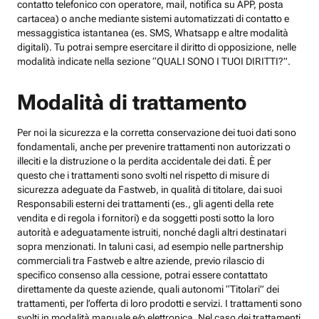
contatto telefonico con operatore, mail, notifica su APP, posta
cartacea) o anche mediante sistemi automatizzati di contatto e
messaggistica istantanea (es. SMS, Whatsapp e altre modalità
digitali). Tu potrai sempre esercitare il diritto di opposizione, nelle
modalità indicate nella sezione “QUALI SONO I TUOI DIRITTI?”.
Modalità di trattamento
Per noi la sicurezza e la corretta conservazione dei tuoi dati sono
fondamentali, anche per prevenire trattamenti non autorizzati o
illeciti e la distruzione o la perdita accidentale dei dati. È per
questo che i trattamenti sono svolti nel rispetto di misure di
sicurezza adeguate da Fastweb, in qualità di titolare, dai suoi
Responsabili esterni dei trattamenti (es., gli agenti della rete
vendita e di regola i fornitori) e da soggetti posti sotto la loro
autorità e adeguatamente istruiti, nonché dagli altri destinatari
sopra menzionati. In taluni casi, ad esempio nelle partnership
commerciali tra Fastweb e altre aziende, previo rilascio di
specifico consenso alla cessione, potrai essere contattato
direttamente da queste aziende, quali autonomi “Titolari” dei
trattamenti, per l’offerta di loro prodotti e servizi. I trattamenti sono
svolti in modalità manuale e/o elettronica. Nel caso dei trattamenti