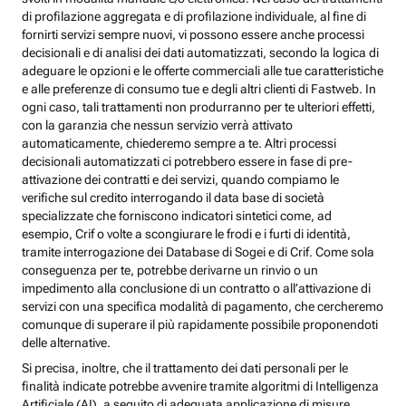
di profilazione aggregata e di profilazione individuale, al fine di
fornirti servizi sempre nuovi, vi possono essere anche processi
decisionali e di analisi dei dati automatizzati, secondo la logica di
adeguare le opzioni e le offerte commerciali alle tue caratteristiche
e alle preferenze di consumo tue e degli altri clienti di Fastweb. In
ogni caso, tali trattamenti non produrranno per te ulteriori effetti,
con la garanzia che nessun servizio verrà attivato
automaticamente, chiederemo sempre a te. Altri processi
decisionali automatizzati ci potrebbero essere in fase di pre-
attivazione dei contratti e dei servizi, quando compiamo le
verifiche sul credito interrogando il data base di società
specializzate che forniscono indicatori sintetici come, ad
esempio, Crif o volte a scongiurare le frodi e i furti di identità,
tramite interrogazione dei Database di Sogei e di Crif. Come sola
conseguenza per te, potrebbe derivarne un rinvio o un
impedimento alla conclusione di un contratto o all’attivazione di
servizi con una specifica modalità di pagamento, che cercheremo
comunque di superare il più rapidamente possibile proponendoti
delle alternative.
Si precisa, inoltre, che il trattamento dei dati personali per le
finalità indicate potrebbe avvenire tramite algoritmi di Intelligenza
Artificiale (AI), a seguito di adeguata applicazione di misure