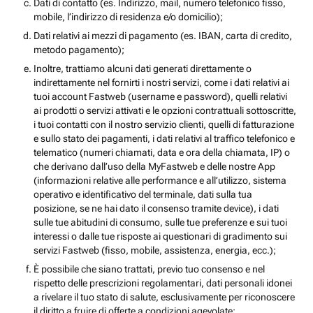
Dati di contatto (es. Indirizzo, mail, numero telefonico fisso,
mobile, l’indirizzo di residenza e/o domicilio);
Dati relativi ai mezzi di pagamento (es. IBAN, carta di credito,
metodo pagamento);
Inoltre, trattiamo alcuni dati generati direttamente o
indirettamente nel fornirti i nostri servizi, come i dati relativi ai
tuoi account Fastweb (username e password), quelli relativi
ai prodotti o servizi attivati e le opzioni contrattuali sottoscritte,
i tuoi contatti con il nostro servizio clienti, quelli di fatturazione
e sullo stato dei pagamenti, i dati relativi al traffico telefonico e
telematico (numeri chiamati, data e ora della chiamata, IP) o
che derivano dall’uso della MyFastweb e delle nostre App
(informazioni relative alle performance e all’utilizzo, sistema
operativo e identificativo del terminale, dati sulla tua
posizione, se ne hai dato il consenso tramite device), i dati
sulle tue abitudini di consumo, sulle tue preferenze e sui tuoi
interessi o dalle tue risposte ai questionari di gradimento sui
servizi Fastweb (fisso, mobile, assistenza, energia, ecc.);
È possibile che siano trattati, previo tuo consenso e nel
rispetto delle prescrizioni regolamentari, dati personali idonei
a rivelare il tuo stato di salute, esclusivamente per riconoscere
il diritto a fruire di offerte a condizioni agevolate;