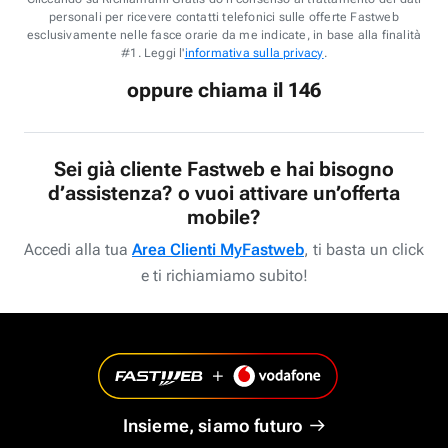
personali per ricevere contatti telefonici sulle offerte Fastweb
esclusivamente nelle fasce orarie da me indicate, in base alla finalità
#1. Leggi l'
informativa sulla privacy
.
oppure chiama il 146
Sei già cliente Fastweb e hai bisogno
d’assistenza? o vuoi attivare un’offerta
mobile?
Accedi alla tua
Area Clienti MyFastweb
, ti basta un click
e ti richiamiamo subito!
Insieme, siamo futuro