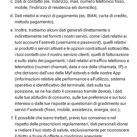
Dati di contatto (es. Indirizzo, mail, numero telefonico fisso,
mobile, l’indirizzo di residenza e/o domicilio);
Dati relativi ai mezzi di pagamento (es. IBAN, carta di credito,
metodo pagamento);
Inoltre, trattiamo alcuni dati generati direttamente o
indirettamente nel fornirti i nostri servizi, come i dati relativi ai
tuoi account Fastweb (username e password), quelli relativi
ai prodotti o servizi attivati e le opzioni contrattuali sottoscritte,
i tuoi contatti con il nostro servizio clienti, quelli di fatturazione
e sullo stato dei pagamenti, i dati relativi al traffico telefonico e
telematico (numeri chiamati, data e ora della chiamata, IP) o
che derivano dall’uso della MyFastweb e delle nostre App
(informazioni relative alle performance e all’utilizzo, sistema
operativo e identificativo del terminale, dati sulla tua
posizione, se ne hai dato il consenso tramite device), i dati
sulle tue abitudini di consumo, sulle tue preferenze e sui tuoi
interessi o dalle tue risposte ai questionari di gradimento sui
servizi Fastweb (fisso, mobile, assistenza, energia, ecc.);
È possibile che siano trattati, previo tuo consenso e nel
rispetto delle prescrizioni regolamentari, dati personali idonei
a rivelare il tuo stato di salute, esclusivamente per riconoscere
il diritto a fruire di offerte a condizioni agevolate;