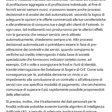
di profilazione aggregata e di profilazione individuale, al fine di
fornirti servizi sempre nuovi, vi possono essere anche processi
decisionali e di analisi dei dati automatizzati, secondo la logica di
adeguare le opzioni e le offerte commerciali alle tue caratteristiche
e alle preferenze di consumo tue e degli altri clienti di Fastweb. In
ogni caso, tali trattamenti non produrranno per te ulteriori effetti,
con la garanzia che nessun servizio verrà attivato
automaticamente, chiederemo sempre a te. Altri processi
decisionali automatizzati ci potrebbero essere in fase di pre-
attivazione dei contratti e dei servizi, quando compiamo le
verifiche sul credito interrogando il data base di società
specializzate che forniscono indicatori sintetici come, ad
esempio, Crif o volte a scongiurare le frodi e i furti di identità,
tramite interrogazione dei Database di Sogei e di Crif. Come sola
conseguenza per te, potrebbe derivarne un rinvio o un
impedimento alla conclusione di un contratto o all’attivazione di
servizi con una specifica modalità di pagamento, che cercheremo
comunque di superare il più rapidamente possibile proponendoti
delle alternative.
Si precisa, inoltre, che il trattamento dei dati personali per le
finalità indicate potrebbe avvenire tramite algoritmi di Intelligenza
Artificiale (AI), a seguito di adeguata applicazione di misure