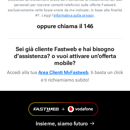
personali per ricevere contatti telefonici sulle offerte Fastweb
esclusivamente nelle fasce orarie da me indicate, in base alla finalità
#1. Leggi l'
informativa sulla privacy
.
oppure chiama il 146
Sei già cliente Fastweb e hai bisogno
d’assistenza? o vuoi attivare un’offerta
mobile?
Accedi alla tua
Area Clienti MyFastweb
, ti basta un click
e ti richiamiamo subito!
Insieme, siamo futuro