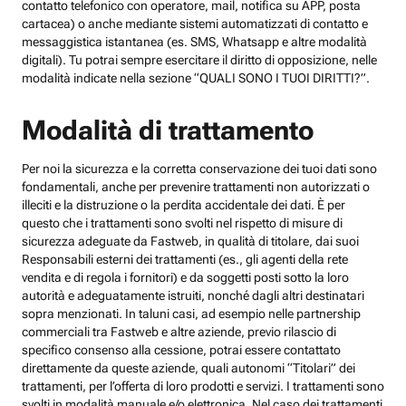
contatto telefonico con operatore, mail, notifica su APP, posta
cartacea) o anche mediante sistemi automatizzati di contatto e
messaggistica istantanea (es. SMS, Whatsapp e altre modalità
digitali). Tu potrai sempre esercitare il diritto di opposizione, nelle
modalità indicate nella sezione “QUALI SONO I TUOI DIRITTI?”.
Modalità di trattamento
Per noi la sicurezza e la corretta conservazione dei tuoi dati sono
fondamentali, anche per prevenire trattamenti non autorizzati o
illeciti e la distruzione o la perdita accidentale dei dati. È per
questo che i trattamenti sono svolti nel rispetto di misure di
sicurezza adeguate da Fastweb, in qualità di titolare, dai suoi
Responsabili esterni dei trattamenti (es., gli agenti della rete
vendita e di regola i fornitori) e da soggetti posti sotto la loro
autorità e adeguatamente istruiti, nonché dagli altri destinatari
sopra menzionati. In taluni casi, ad esempio nelle partnership
commerciali tra Fastweb e altre aziende, previo rilascio di
specifico consenso alla cessione, potrai essere contattato
direttamente da queste aziende, quali autonomi “Titolari” dei
trattamenti, per l’offerta di loro prodotti e servizi. I trattamenti sono
svolti in modalità manuale e/o elettronica. Nel caso dei trattamenti