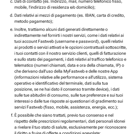
Dati di contatto (es. Indirizzo, mail, numero telefonico fisso,
mobile, l’indirizzo di residenza e/o domicilio);
Dati relativi ai mezzi di pagamento (es. IBAN, carta di credito,
metodo pagamento);
Inoltre, trattiamo alcuni dati generati direttamente o
indirettamente nel fornirti i nostri servizi, come i dati relativi ai
tuoi account Fastweb (username e password), quelli relativi
ai prodotti o servizi attivati e le opzioni contrattuali sottoscritte,
i tuoi contatti con il nostro servizio clienti, quelli di fatturazione
e sullo stato dei pagamenti, i dati relativi al traffico telefonico e
telematico (numeri chiamati, data e ora della chiamata, IP) o
che derivano dall’uso della MyFastweb e delle nostre App
(informazioni relative alle performance e all’utilizzo, sistema
operativo e identificativo del terminale, dati sulla tua
posizione, se ne hai dato il consenso tramite device), i dati
sulle tue abitudini di consumo, sulle tue preferenze e sui tuoi
interessi o dalle tue risposte ai questionari di gradimento sui
servizi Fastweb (fisso, mobile, assistenza, energia, ecc.);
È possibile che siano trattati, previo tuo consenso e nel
rispetto delle prescrizioni regolamentari, dati personali idonei
a rivelare il tuo stato di salute, esclusivamente per riconoscere
il diritto a fruire di offerte a condizioni agevolate;