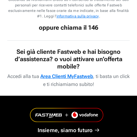
personali per ricevere contatti telefonici sulle offerte Fastweb
esclusivamente nelle fasce orarie da me indicate, in base alla finalità
#1. Leggi l'
informativa sulla privacy
.
oppure chiama il 146
Sei già cliente Fastweb e hai bisogno
d’assistenza? o vuoi attivare un’offerta
mobile?
Accedi alla tua
Area Clienti MyFastweb
, ti basta un click
e ti richiamiamo subito!
Insieme, siamo futuro