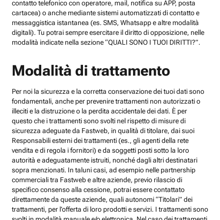
contatto telefonico con operatore, mail, notifica su APP, posta
cartacea) o anche mediante sistemi automatizzati di contatto e
messaggistica istantanea (es. SMS, Whatsapp e altre modalità
digitali). Tu potrai sempre esercitare il diritto di opposizione, nelle
modalità indicate nella sezione “QUALI SONO I TUOI DIRITTI?”.
Modalità di trattamento
Per noi la sicurezza e la corretta conservazione dei tuoi dati sono
fondamentali, anche per prevenire trattamenti non autorizzati o
illeciti e la distruzione o la perdita accidentale dei dati. È per
questo che i trattamenti sono svolti nel rispetto di misure di
sicurezza adeguate da Fastweb, in qualità di titolare, dai suoi
Responsabili esterni dei trattamenti (es., gli agenti della rete
vendita e di regola i fornitori) e da soggetti posti sotto la loro
autorità e adeguatamente istruiti, nonché dagli altri destinatari
sopra menzionati. In taluni casi, ad esempio nelle partnership
commerciali tra Fastweb e altre aziende, previo rilascio di
specifico consenso alla cessione, potrai essere contattato
direttamente da queste aziende, quali autonomi “Titolari” dei
trattamenti, per l’offerta di loro prodotti e servizi. I trattamenti sono
svolti in modalità manuale e/o elettronica. Nel caso dei trattamenti