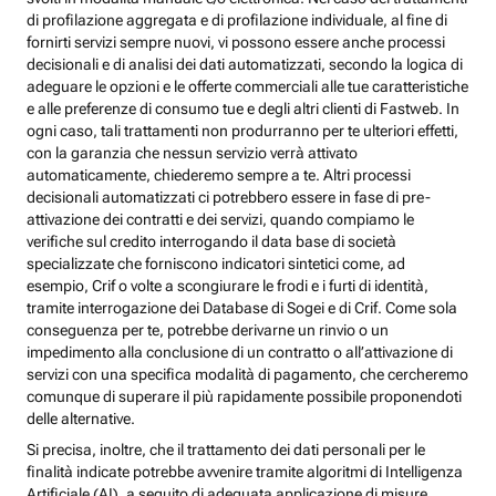
di profilazione aggregata e di profilazione individuale, al fine di
fornirti servizi sempre nuovi, vi possono essere anche processi
decisionali e di analisi dei dati automatizzati, secondo la logica di
adeguare le opzioni e le offerte commerciali alle tue caratteristiche
e alle preferenze di consumo tue e degli altri clienti di Fastweb. In
ogni caso, tali trattamenti non produrranno per te ulteriori effetti,
con la garanzia che nessun servizio verrà attivato
automaticamente, chiederemo sempre a te. Altri processi
decisionali automatizzati ci potrebbero essere in fase di pre-
attivazione dei contratti e dei servizi, quando compiamo le
verifiche sul credito interrogando il data base di società
specializzate che forniscono indicatori sintetici come, ad
esempio, Crif o volte a scongiurare le frodi e i furti di identità,
tramite interrogazione dei Database di Sogei e di Crif. Come sola
conseguenza per te, potrebbe derivarne un rinvio o un
impedimento alla conclusione di un contratto o all’attivazione di
servizi con una specifica modalità di pagamento, che cercheremo
comunque di superare il più rapidamente possibile proponendoti
delle alternative.
Si precisa, inoltre, che il trattamento dei dati personali per le
finalità indicate potrebbe avvenire tramite algoritmi di Intelligenza
Artificiale (AI), a seguito di adeguata applicazione di misure