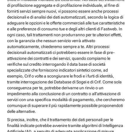
di profilazione aggregata e di profilazione individuale, al fine di
fornirti servizi sempre nuovi, vi possono essere anche processi
decisionali e di analisi dei dati automatizzati, secondo la logica di
adeguare le opzioni e le offerte commerciali alle tue caratteristiche
e alle preferenze di consumo tue e degli altri clienti di Fastweb. In
ogni caso, tali trattamenti non produrranno per te ulteriori effetti,
con la garanzia che nessun servizio verrà attivato
automaticamente, chiederemo sempre a te. Altri processi
decisionali automatizzati ci potrebbero essere in fase di pre-
attivazione dei contratti e dei servizi, quando compiamo le
verifiche sul credito interrogando il data base di società
specializzate che forniscono indicatori sintetici come, ad
esempio, Crif o volte a scongiurare le frodi e i furti di identità,
tramite interrogazione dei Database di Sogei e di Crif. Come sola
conseguenza per te, potrebbe derivarne un rinvio o un
impedimento alla conclusione di un contratto o all’attivazione di
servizi con una specifica modalità di pagamento, che cercheremo
comunque di superare il più rapidamente possibile proponendoti
delle alternative.
Si precisa, inoltre, che il trattamento dei dati personali per le
finalità indicate potrebbe avvenire tramite algoritmi di Intelligenza
Artificiale (AI), a seguito di adeguata applicazione di misure