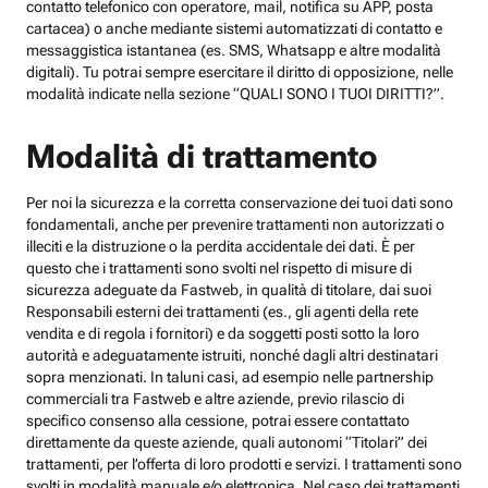
contatto telefonico con operatore, mail, notifica su APP, posta
cartacea) o anche mediante sistemi automatizzati di contatto e
messaggistica istantanea (es. SMS, Whatsapp e altre modalità
digitali). Tu potrai sempre esercitare il diritto di opposizione, nelle
modalità indicate nella sezione “QUALI SONO I TUOI DIRITTI?”.
Modalità di trattamento
Per noi la sicurezza e la corretta conservazione dei tuoi dati sono
fondamentali, anche per prevenire trattamenti non autorizzati o
illeciti e la distruzione o la perdita accidentale dei dati. È per
questo che i trattamenti sono svolti nel rispetto di misure di
sicurezza adeguate da Fastweb, in qualità di titolare, dai suoi
Responsabili esterni dei trattamenti (es., gli agenti della rete
vendita e di regola i fornitori) e da soggetti posti sotto la loro
autorità e adeguatamente istruiti, nonché dagli altri destinatari
sopra menzionati. In taluni casi, ad esempio nelle partnership
commerciali tra Fastweb e altre aziende, previo rilascio di
specifico consenso alla cessione, potrai essere contattato
direttamente da queste aziende, quali autonomi “Titolari” dei
trattamenti, per l’offerta di loro prodotti e servizi. I trattamenti sono
svolti in modalità manuale e/o elettronica. Nel caso dei trattamenti