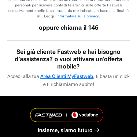
personali per ricevere contatti telefonici sulle offerte Fastweb
esclusivamente nelle fasce orarie da me indicate, in base alla finalità
#1. Leggi l'
informativa sulla privacy
.
oppure chiama il 146
Sei già cliente Fastweb e hai bisogno
d’assistenza? o vuoi attivare un’offerta
mobile?
Accedi alla tua
Area Clienti MyFastweb
, ti basta un click
e ti richiamiamo subito!
Insieme, siamo futuro