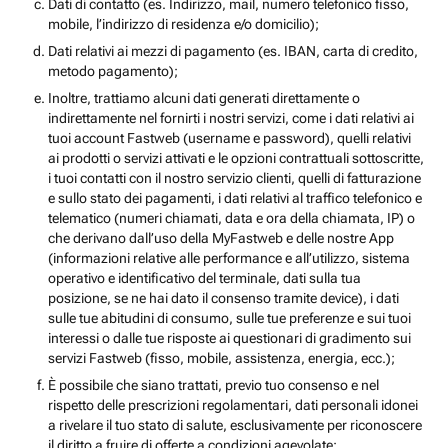
Dati di contatto (es. Indirizzo, mail, numero telefonico fisso,
mobile, l’indirizzo di residenza e/o domicilio);
Dati relativi ai mezzi di pagamento (es. IBAN, carta di credito,
metodo pagamento);
Inoltre, trattiamo alcuni dati generati direttamente o
indirettamente nel fornirti i nostri servizi, come i dati relativi ai
tuoi account Fastweb (username e password), quelli relativi
ai prodotti o servizi attivati e le opzioni contrattuali sottoscritte,
i tuoi contatti con il nostro servizio clienti, quelli di fatturazione
e sullo stato dei pagamenti, i dati relativi al traffico telefonico e
telematico (numeri chiamati, data e ora della chiamata, IP) o
che derivano dall’uso della MyFastweb e delle nostre App
(informazioni relative alle performance e all’utilizzo, sistema
operativo e identificativo del terminale, dati sulla tua
posizione, se ne hai dato il consenso tramite device), i dati
sulle tue abitudini di consumo, sulle tue preferenze e sui tuoi
interessi o dalle tue risposte ai questionari di gradimento sui
servizi Fastweb (fisso, mobile, assistenza, energia, ecc.);
È possibile che siano trattati, previo tuo consenso e nel
rispetto delle prescrizioni regolamentari, dati personali idonei
a rivelare il tuo stato di salute, esclusivamente per riconoscere
il diritto a fruire di offerte a condizioni agevolate;