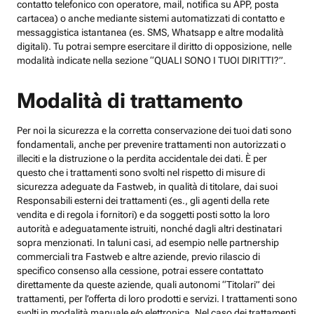
contatto telefonico con operatore, mail, notifica su APP, posta
cartacea) o anche mediante sistemi automatizzati di contatto e
messaggistica istantanea (es. SMS, Whatsapp e altre modalità
digitali). Tu potrai sempre esercitare il diritto di opposizione, nelle
modalità indicate nella sezione “QUALI SONO I TUOI DIRITTI?”.
Modalità di trattamento
Per noi la sicurezza e la corretta conservazione dei tuoi dati sono
fondamentali, anche per prevenire trattamenti non autorizzati o
illeciti e la distruzione o la perdita accidentale dei dati. È per
questo che i trattamenti sono svolti nel rispetto di misure di
sicurezza adeguate da Fastweb, in qualità di titolare, dai suoi
Responsabili esterni dei trattamenti (es., gli agenti della rete
vendita e di regola i fornitori) e da soggetti posti sotto la loro
autorità e adeguatamente istruiti, nonché dagli altri destinatari
sopra menzionati. In taluni casi, ad esempio nelle partnership
commerciali tra Fastweb e altre aziende, previo rilascio di
specifico consenso alla cessione, potrai essere contattato
direttamente da queste aziende, quali autonomi “Titolari” dei
trattamenti, per l’offerta di loro prodotti e servizi. I trattamenti sono
svolti in modalità manuale e/o elettronica. Nel caso dei trattamenti