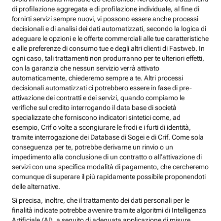
di profilazione aggregata e di profilazione individuale, al fine di
fornirti servizi sempre nuovi, vi possono essere anche processi
decisionali e di analisi dei dati automatizzati, secondo la logica di
adeguare le opzioni e le offerte commerciali alle tue caratteristiche
e alle preferenze di consumo tue e degli altri clienti di Fastweb. In
ogni caso, tali trattamenti non produrranno per te ulteriori effetti,
con la garanzia che nessun servizio verrà attivato
automaticamente, chiederemo sempre a te. Altri processi
decisionali automatizzati ci potrebbero essere in fase di pre-
attivazione dei contratti e dei servizi, quando compiamo le
verifiche sul credito interrogando il data base di società
specializzate che forniscono indicatori sintetici come, ad
esempio, Crif o volte a scongiurare le frodi e i furti di identità,
tramite interrogazione dei Database di Sogei e di Crif. Come sola
conseguenza per te, potrebbe derivarne un rinvio o un
impedimento alla conclusione di un contratto o all’attivazione di
servizi con una specifica modalità di pagamento, che cercheremo
comunque di superare il più rapidamente possibile proponendoti
delle alternative.
Si precisa, inoltre, che il trattamento dei dati personali per le
finalità indicate potrebbe avvenire tramite algoritmi di Intelligenza
Artificiale (AI), a seguito di adeguata applicazione di misure