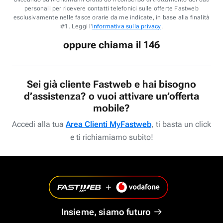
personali per ricevere contatti telefonici sulle offerte Fastweb
esclusivamente nelle fasce orarie da me indicate, in base alla finalità
#1. Leggi l'
informativa sulla privacy
.
oppure chiama il 146
Sei già cliente Fastweb e hai bisogno
d’assistenza? o vuoi attivare un’offerta
mobile?
Accedi alla tua
Area Clienti MyFastweb
, ti basta un click
e ti richiamiamo subito!
Insieme, siamo futuro