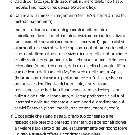
Dati di contatto (es. Indirizzo, mail, numero telefonico fisso,
mobile, l’indirizzo di residenza e/o domicilio);
Dati relativi ai mezzi di pagamento (es. IBAN, carta di credito,
metodo pagamento);
Inoltre, trattiamo alcuni dati generati direttamente o
indirettamente nel fornirti i nostri servizi, come i dati relativi ai
tuoi account Fastweb (username e password), quelli relativi
ai prodotti o servizi attivati e le opzioni contrattuali sottoscritte,
i tuoi contatti con il nostro servizio clienti, quelli di fatturazione
e sullo stato dei pagamenti, i dati relativi al traffico telefonico e
telematico (numeri chiamati, data e ora della chiamata, IP) o
che derivano dall’uso della MyFastweb e delle nostre App
(informazioni relative alle performance e all’utilizzo, sistema
operativo e identificativo del terminale, dati sulla tua
posizione, se ne hai dato il consenso tramite device), i dati
sulle tue abitudini di consumo, sulle tue preferenze e sui tuoi
interessi o dalle tue risposte ai questionari di gradimento sui
servizi Fastweb (fisso, mobile, assistenza, energia, ecc.);
È possibile che siano trattati, previo tuo consenso e nel
rispetto delle prescrizioni regolamentari, dati personali idonei
a rivelare il tuo stato di salute, esclusivamente per riconoscere
il diritto a fruire di offerte a condizioni agevolate;