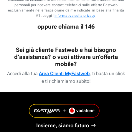
personali per ricevere contatti telefonici sulle offerte Fastweb
esclusivamente nelle fasce orarie da me indicate, in base alla finalità
#1. Leggi l'
informativa sulla privacy
.
oppure chiama il 146
Sei già cliente Fastweb e hai bisogno
d’assistenza? o vuoi attivare un’offerta
mobile?
Accedi alla tua
Area Clienti MyFastweb
, ti basta un click
e ti richiamiamo subito!
Insieme, siamo futuro