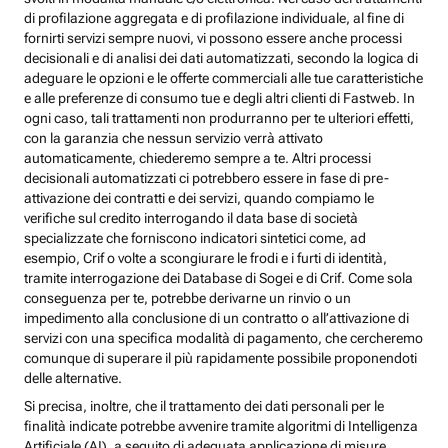
di profilazione aggregata e di profilazione individuale, al fine di
fornirti servizi sempre nuovi, vi possono essere anche processi
decisionali e di analisi dei dati automatizzati, secondo la logica di
adeguare le opzioni e le offerte commerciali alle tue caratteristiche
e alle preferenze di consumo tue e degli altri clienti di Fastweb. In
ogni caso, tali trattamenti non produrranno per te ulteriori effetti,
con la garanzia che nessun servizio verrà attivato
automaticamente, chiederemo sempre a te. Altri processi
decisionali automatizzati ci potrebbero essere in fase di pre-
attivazione dei contratti e dei servizi, quando compiamo le
verifiche sul credito interrogando il data base di società
specializzate che forniscono indicatori sintetici come, ad
esempio, Crif o volte a scongiurare le frodi e i furti di identità,
tramite interrogazione dei Database di Sogei e di Crif. Come sola
conseguenza per te, potrebbe derivarne un rinvio o un
impedimento alla conclusione di un contratto o all’attivazione di
servizi con una specifica modalità di pagamento, che cercheremo
comunque di superare il più rapidamente possibile proponendoti
delle alternative.
Si precisa, inoltre, che il trattamento dei dati personali per le
finalità indicate potrebbe avvenire tramite algoritmi di Intelligenza
Artificiale (AI), a seguito di adeguata applicazione di misure