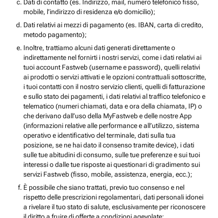
Dati di contatto (es. Indirizzo, mail, numero telefonico fisso,
mobile, l’indirizzo di residenza e/o domicilio);
Dati relativi ai mezzi di pagamento (es. IBAN, carta di credito,
metodo pagamento);
Inoltre, trattiamo alcuni dati generati direttamente o
indirettamente nel fornirti i nostri servizi, come i dati relativi ai
tuoi account Fastweb (username e password), quelli relativi
ai prodotti o servizi attivati e le opzioni contrattuali sottoscritte,
i tuoi contatti con il nostro servizio clienti, quelli di fatturazione
e sullo stato dei pagamenti, i dati relativi al traffico telefonico e
telematico (numeri chiamati, data e ora della chiamata, IP) o
che derivano dall’uso della MyFastweb e delle nostre App
(informazioni relative alle performance e all’utilizzo, sistema
operativo e identificativo del terminale, dati sulla tua
posizione, se ne hai dato il consenso tramite device), i dati
sulle tue abitudini di consumo, sulle tue preferenze e sui tuoi
interessi o dalle tue risposte ai questionari di gradimento sui
servizi Fastweb (fisso, mobile, assistenza, energia, ecc.);
È possibile che siano trattati, previo tuo consenso e nel
rispetto delle prescrizioni regolamentari, dati personali idonei
a rivelare il tuo stato di salute, esclusivamente per riconoscere
il diritto a fruire di offerte a condizioni agevolate;