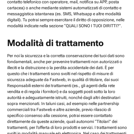
contatto telefonico con operatore, mail, notifica su APP, posta
cartacea) o anche mediante sistemi automatizzati di contatto e
messaggistica istantanea (es. SMS, Whatsapp e altre modalità
digitali). Tu potrai sempre esercitare il diritto di opposizione, nelle
modalità indicate nella sezione “QUALI SONO I TUOI DIRITTI?”.
Modalità di trattamento
Per noi la sicurezza e la corretta conservazione dei tuoi dati sono
fondamentali, anche per prevenire trattamenti non autorizzati o
illeciti e la distruzione o la perdita accidentale dei dati. È per
questo che i trattamenti sono svolti nel rispetto di misure di
sicurezza adeguate da Fastweb, in qualità di titolare, dai suoi
Responsabili esterni dei trattamenti (es., gli agenti della rete
vendita e di regola i fornitori) e da soggetti posti sotto la loro
autorità e adeguatamente istruiti, nonché dagli altri destinatari
sopra menzionati. In taluni casi, ad esempio nelle partnership
commerciali tra Fastweb e altre aziende, previo rilascio di
specifico consenso alla cessione, potrai essere contattato
direttamente da queste aziende, quali autonomi “Titolari” dei
trattamenti, per l’offerta di loro prodotti e servizi. I trattamenti sono
svolti in modalità manuale e/o elettronica. Nel caso dei trattamenti