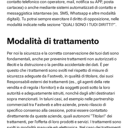
contatto telefonico con operatore, mail, notifica su APP, posta
cartacea) o anche mediante sistemi automatizzati di contatto e
messaggistica istantanea (es. SMS, Whatsapp e altre modalità
digitali). Tu potrai sempre esercitare il diritto di opposizione, nelle
modalità indicate nella sezione “QUALI SONO I TUOI DIRITTI?”.
Modalità di trattamento
Per noi la sicurezza e la corretta conservazione dei tuoi dati sono
fondamentali, anche per prevenire trattamenti non autorizzati o
illeciti e la distruzione o la perdita accidentale dei dati. È per
questo che i trattamenti sono svolti nel rispetto di misure di
sicurezza adeguate da Fastweb, in qualità di titolare, dai suoi
Responsabili esterni dei trattamenti (es., gli agenti della rete
vendita e di regola i fornitori) e da soggetti posti sotto la loro
autorità e adeguatamente istruiti, nonché dagli altri destinatari
sopra menzionati. In taluni casi, ad esempio nelle partnership
commerciali tra Fastweb e altre aziende, previo rilascio di
specifico consenso alla cessione, potrai essere contattato
direttamente da queste aziende, quali autonomi “Titolari” dei
trattamenti, per l’offerta di loro prodotti e servizi. I trattamenti sono
svolti in modalità manuale e/o elettronica. Nel caso dei trattamenti