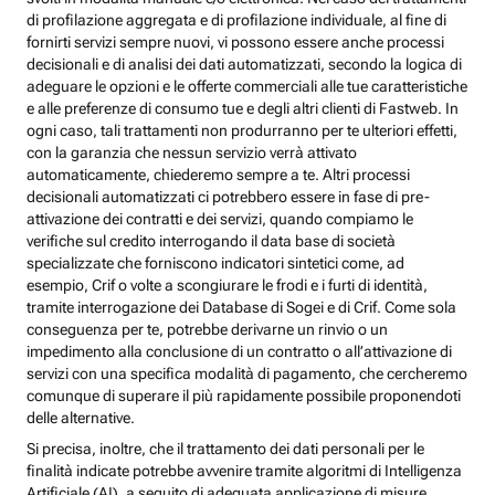
di profilazione aggregata e di profilazione individuale, al fine di
fornirti servizi sempre nuovi, vi possono essere anche processi
decisionali e di analisi dei dati automatizzati, secondo la logica di
adeguare le opzioni e le offerte commerciali alle tue caratteristiche
e alle preferenze di consumo tue e degli altri clienti di Fastweb. In
ogni caso, tali trattamenti non produrranno per te ulteriori effetti,
con la garanzia che nessun servizio verrà attivato
automaticamente, chiederemo sempre a te. Altri processi
decisionali automatizzati ci potrebbero essere in fase di pre-
attivazione dei contratti e dei servizi, quando compiamo le
verifiche sul credito interrogando il data base di società
specializzate che forniscono indicatori sintetici come, ad
esempio, Crif o volte a scongiurare le frodi e i furti di identità,
tramite interrogazione dei Database di Sogei e di Crif. Come sola
conseguenza per te, potrebbe derivarne un rinvio o un
impedimento alla conclusione di un contratto o all’attivazione di
servizi con una specifica modalità di pagamento, che cercheremo
comunque di superare il più rapidamente possibile proponendoti
delle alternative.
Si precisa, inoltre, che il trattamento dei dati personali per le
finalità indicate potrebbe avvenire tramite algoritmi di Intelligenza
Artificiale (AI), a seguito di adeguata applicazione di misure