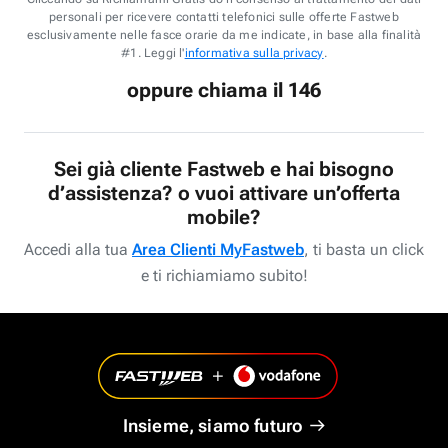
personali per ricevere contatti telefonici sulle offerte Fastweb
esclusivamente nelle fasce orarie da me indicate, in base alla finalità
#1. Leggi l'
informativa sulla privacy
.
oppure chiama il 146
Sei già cliente Fastweb e hai bisogno
d’assistenza? o vuoi attivare un’offerta
mobile?
Accedi alla tua
Area Clienti MyFastweb
, ti basta un click
e ti richiamiamo subito!
Insieme, siamo futuro