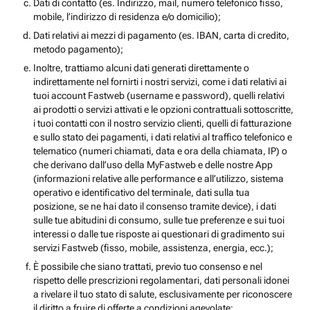
Dati di contatto (es. Indirizzo, mail, numero telefonico fisso,
mobile, l’indirizzo di residenza e/o domicilio);
Dati relativi ai mezzi di pagamento (es. IBAN, carta di credito,
metodo pagamento);
Inoltre, trattiamo alcuni dati generati direttamente o
indirettamente nel fornirti i nostri servizi, come i dati relativi ai
tuoi account Fastweb (username e password), quelli relativi
ai prodotti o servizi attivati e le opzioni contrattuali sottoscritte,
i tuoi contatti con il nostro servizio clienti, quelli di fatturazione
e sullo stato dei pagamenti, i dati relativi al traffico telefonico e
telematico (numeri chiamati, data e ora della chiamata, IP) o
che derivano dall’uso della MyFastweb e delle nostre App
(informazioni relative alle performance e all’utilizzo, sistema
operativo e identificativo del terminale, dati sulla tua
posizione, se ne hai dato il consenso tramite device), i dati
sulle tue abitudini di consumo, sulle tue preferenze e sui tuoi
interessi o dalle tue risposte ai questionari di gradimento sui
servizi Fastweb (fisso, mobile, assistenza, energia, ecc.);
È possibile che siano trattati, previo tuo consenso e nel
rispetto delle prescrizioni regolamentari, dati personali idonei
a rivelare il tuo stato di salute, esclusivamente per riconoscere
il diritto a fruire di offerte a condizioni agevolate;