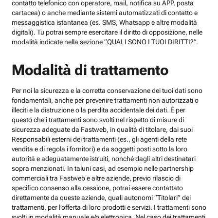
contatto telefonico con operatore, mail, notifica su APP, posta
cartacea) o anche mediante sistemi automatizzati di contatto e
messaggistica istantanea (es. SMS, Whatsapp e altre modalità
digitali). Tu potrai sempre esercitare il diritto di opposizione, nelle
modalità indicate nella sezione “QUALI SONO I TUOI DIRITTI?”.
Modalità di trattamento
Per noi la sicurezza e la corretta conservazione dei tuoi dati sono
fondamentali, anche per prevenire trattamenti non autorizzati o
illeciti e la distruzione o la perdita accidentale dei dati. È per
questo che i trattamenti sono svolti nel rispetto di misure di
sicurezza adeguate da Fastweb, in qualità di titolare, dai suoi
Responsabili esterni dei trattamenti (es., gli agenti della rete
vendita e di regola i fornitori) e da soggetti posti sotto la loro
autorità e adeguatamente istruiti, nonché dagli altri destinatari
sopra menzionati. In taluni casi, ad esempio nelle partnership
commerciali tra Fastweb e altre aziende, previo rilascio di
specifico consenso alla cessione, potrai essere contattato
direttamente da queste aziende, quali autonomi “Titolari” dei
trattamenti, per l’offerta di loro prodotti e servizi. I trattamenti sono
svolti in modalità manuale e/o elettronica. Nel caso dei trattamenti