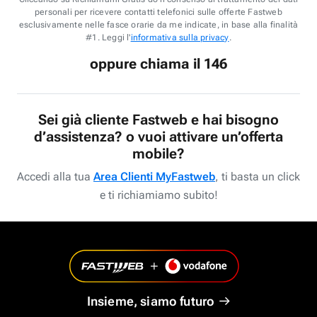
personali per ricevere contatti telefonici sulle offerte Fastweb
esclusivamente nelle fasce orarie da me indicate, in base alla finalità
#1. Leggi l'
informativa sulla privacy
.
oppure chiama il 146
Sei già cliente Fastweb e hai bisogno
d’assistenza? o vuoi attivare un’offerta
mobile?
Accedi alla tua
Area Clienti MyFastweb
, ti basta un click
e ti richiamiamo subito!
Insieme, siamo futuro