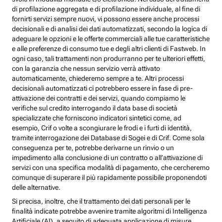
di profilazione aggregata e di profilazione individuale, al fine di
fornirti servizi sempre nuovi, vi possono essere anche processi
decisionali e di analisi dei dati automatizzati, secondo la logica di
adeguare le opzioni e le offerte commerciali alle tue caratteristiche
e alle preferenze di consumo tue e degli altri clienti di Fastweb. In
ogni caso, tali trattamenti non produrranno per te ulteriori effetti,
con la garanzia che nessun servizio verrà attivato
automaticamente, chiederemo sempre a te. Altri processi
decisionali automatizzati ci potrebbero essere in fase di pre-
attivazione dei contratti e dei servizi, quando compiamo le
verifiche sul credito interrogando il data base di società
specializzate che forniscono indicatori sintetici come, ad
esempio, Crif o volte a scongiurare le frodi e i furti di identità,
tramite interrogazione dei Database di Sogei e di Crif. Come sola
conseguenza per te, potrebbe derivarne un rinvio o un
impedimento alla conclusione di un contratto o all’attivazione di
servizi con una specifica modalità di pagamento, che cercheremo
comunque di superare il più rapidamente possibile proponendoti
delle alternative.
Si precisa, inoltre, che il trattamento dei dati personali per le
finalità indicate potrebbe avvenire tramite algoritmi di Intelligenza
Artificiale (AI), a seguito di adeguata applicazione di misure