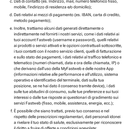
Dati di contatto (es. Indirizzo, mail, numero telefonico fisso,
mobile, l’indirizzo di residenza e/o domicilio);
Dati relativi ai mezzi di pagamento (es. IBAN, carta di credito,
metodo pagamento);
Inoltre, trattiamo alcuni dati generati direttamente o
indirettamente nel fornirti i nostri servizi, come i dati relativi ai
tuoi account Fastweb (username e password), quelli relativi
ai prodotti o servizi attivati e le opzioni contrattuali sottoscritte,
i tuoi contatti con il nostro servizio clienti, quelli di fatturazione
e sullo stato dei pagamenti, i dati relativi al traffico telefonico e
telematico (numeri chiamati, data e ora della chiamata, IP) o
che derivano dall’uso della MyFastweb e delle nostre App
(informazioni relative alle performance e all’utilizzo, sistema
operativo e identificativo del terminale, dati sulla tua
posizione, se ne hai dato il consenso tramite device), i dati
sulle tue abitudini di consumo, sulle tue preferenze e sui tuoi
interessi o dalle tue risposte ai questionari di gradimento sui
servizi Fastweb (fisso, mobile, assistenza, energia, ecc.);
È possibile che siano trattati, previo tuo consenso e nel
rispetto delle prescrizioni regolamentari, dati personali idonei
a rivelare il tuo stato di salute, esclusivamente per riconoscere
il diritto a fruire di offerte a condizioni agevolate;