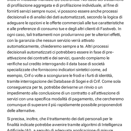
di profilazione aggregata e di profilazione individuale, al fine di
fornirti servizi sempre nuovi, vi possono essere anche processi
decisionali e di analisi dei dati automatizzati, secondo la logica di
adeguare le opzioni e le offerte commerciali alle tue caratteristiche
e alle preferenze di consumo tue e degli altri clienti di Fastweb. In
ogni caso, tali trattamenti non produrranno per te ulteriori effetti,
con la garanzia che nessun servizio verrà attivato
automaticamente, chiederemo sempre a te. Altri processi
decisionali automatizzati ci potrebbero essere in fase di pre-
attivazione dei contratti e dei servizi, quando compiamo le
verifiche sul credito interrogando il data base di società
specializzate che forniscono indicatori sintetici come, ad
esempio, Crif o volte a scongiurare le frodi e i furti di identità,
tramite interrogazione dei Database di Sogei e di Crif. Come sola
conseguenza per te, potrebbe derivarne un rinvio o un
impedimento alla conclusione di un contratto o all’attivazione di
servizi con una specifica modalità di pagamento, che cercheremo
comunque di superare il più rapidamente possibile proponendoti
delle alternative.
Si precisa, inoltre, che il trattamento dei dati personali per le
finalità indicate potrebbe avvenire tramite algoritmi di Intelligenza
Artificiale (AI), a seguito di adeguata applicazione di misure