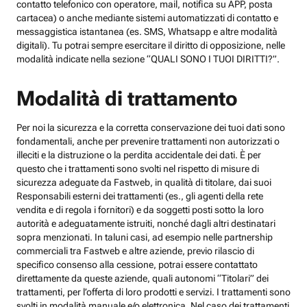
contatto telefonico con operatore, mail, notifica su APP, posta
cartacea) o anche mediante sistemi automatizzati di contatto e
messaggistica istantanea (es. SMS, Whatsapp e altre modalità
digitali). Tu potrai sempre esercitare il diritto di opposizione, nelle
modalità indicate nella sezione “QUALI SONO I TUOI DIRITTI?”.
Modalità di trattamento
Per noi la sicurezza e la corretta conservazione dei tuoi dati sono
fondamentali, anche per prevenire trattamenti non autorizzati o
illeciti e la distruzione o la perdita accidentale dei dati. È per
questo che i trattamenti sono svolti nel rispetto di misure di
sicurezza adeguate da Fastweb, in qualità di titolare, dai suoi
Responsabili esterni dei trattamenti (es., gli agenti della rete
vendita e di regola i fornitori) e da soggetti posti sotto la loro
autorità e adeguatamente istruiti, nonché dagli altri destinatari
sopra menzionati. In taluni casi, ad esempio nelle partnership
commerciali tra Fastweb e altre aziende, previo rilascio di
specifico consenso alla cessione, potrai essere contattato
direttamente da queste aziende, quali autonomi “Titolari” dei
trattamenti, per l’offerta di loro prodotti e servizi. I trattamenti sono
svolti in modalità manuale e/o elettronica. Nel caso dei trattamenti