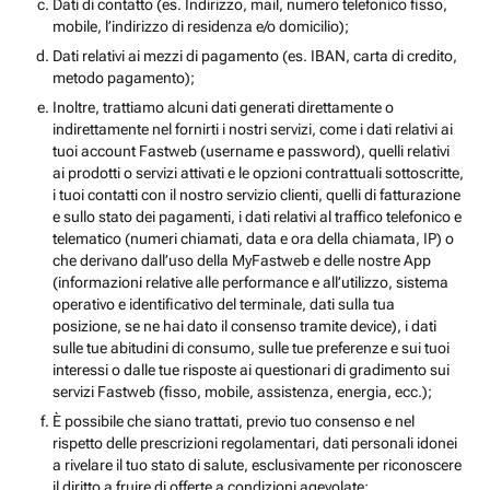
Dati di contatto (es. Indirizzo, mail, numero telefonico fisso,
mobile, l’indirizzo di residenza e/o domicilio);
Dati relativi ai mezzi di pagamento (es. IBAN, carta di credito,
metodo pagamento);
Inoltre, trattiamo alcuni dati generati direttamente o
indirettamente nel fornirti i nostri servizi, come i dati relativi ai
tuoi account Fastweb (username e password), quelli relativi
ai prodotti o servizi attivati e le opzioni contrattuali sottoscritte,
i tuoi contatti con il nostro servizio clienti, quelli di fatturazione
e sullo stato dei pagamenti, i dati relativi al traffico telefonico e
telematico (numeri chiamati, data e ora della chiamata, IP) o
che derivano dall’uso della MyFastweb e delle nostre App
(informazioni relative alle performance e all’utilizzo, sistema
operativo e identificativo del terminale, dati sulla tua
posizione, se ne hai dato il consenso tramite device), i dati
sulle tue abitudini di consumo, sulle tue preferenze e sui tuoi
interessi o dalle tue risposte ai questionari di gradimento sui
servizi Fastweb (fisso, mobile, assistenza, energia, ecc.);
È possibile che siano trattati, previo tuo consenso e nel
rispetto delle prescrizioni regolamentari, dati personali idonei
a rivelare il tuo stato di salute, esclusivamente per riconoscere
il diritto a fruire di offerte a condizioni agevolate;