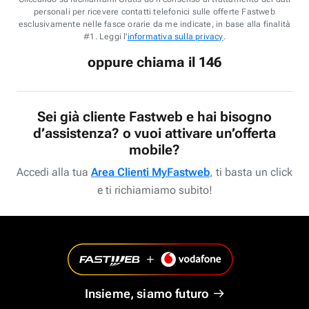
personali per ricevere contatti telefonici sulle offerte Fastweb
esclusivamente nelle fasce orarie da me indicate, in base alla finalità
#1. Leggi l'
informativa sulla privacy
.
oppure chiama il 146
Sei già cliente Fastweb e hai bisogno
d’assistenza? o vuoi attivare un’offerta
mobile?
Accedi alla tua
Area Clienti MyFastweb
, ti basta un click
e ti richiamiamo subito!
Insieme, siamo futuro