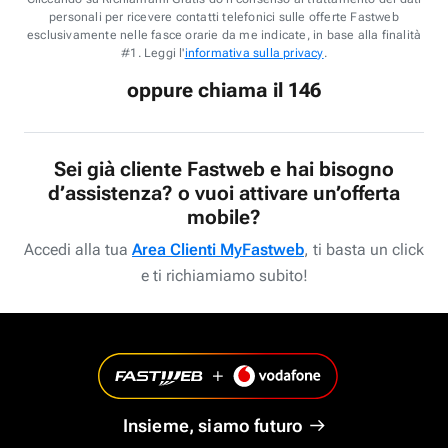
personali per ricevere contatti telefonici sulle offerte Fastweb
esclusivamente nelle fasce orarie da me indicate, in base alla finalità
#1. Leggi l'
informativa sulla privacy
.
oppure chiama il 146
Sei già cliente Fastweb e hai bisogno
d’assistenza? o vuoi attivare un’offerta
mobile?
Accedi alla tua
Area Clienti MyFastweb
, ti basta un click
e ti richiamiamo subito!
Insieme, siamo futuro