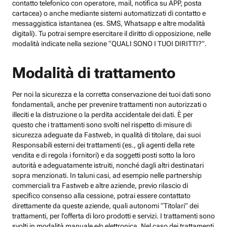
contatto telefonico con operatore, mail, notifica su APP, posta
cartacea) o anche mediante sistemi automatizzati di contatto e
messaggistica istantanea (es. SMS, Whatsapp e altre modalità
digitali). Tu potrai sempre esercitare il diritto di opposizione, nelle
modalità indicate nella sezione “QUALI SONO I TUOI DIRITTI?”.
Modalità di trattamento
Per noi la sicurezza e la corretta conservazione dei tuoi dati sono
fondamentali, anche per prevenire trattamenti non autorizzati o
illeciti e la distruzione o la perdita accidentale dei dati. È per
questo che i trattamenti sono svolti nel rispetto di misure di
sicurezza adeguate da Fastweb, in qualità di titolare, dai suoi
Responsabili esterni dei trattamenti (es., gli agenti della rete
vendita e di regola i fornitori) e da soggetti posti sotto la loro
autorità e adeguatamente istruiti, nonché dagli altri destinatari
sopra menzionati. In taluni casi, ad esempio nelle partnership
commerciali tra Fastweb e altre aziende, previo rilascio di
specifico consenso alla cessione, potrai essere contattato
direttamente da queste aziende, quali autonomi “Titolari” dei
trattamenti, per l’offerta di loro prodotti e servizi. I trattamenti sono
svolti in modalità manuale e/o elettronica. Nel caso dei trattamenti