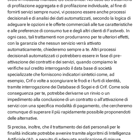
di profilazione aggregata e di profilazione individuale, al fine di
fornirti servizi sempre nuovi, vi possono essere anche processi
decisionali e di analisi dei dati automatizzati, secondo la logica di
adeguare le opzioni e le offerte commerciali alle tue caratteristiche
e alle preferenze di consumo tue e degli altri clienti di Fastweb. In
ogni caso, tali trattamenti non produrranno per te ulteriori effetti,
con la garanzia che nessun servizio verrà attivato
automaticamente, chiederemo sempre a te. Altri processi
decisionali automatizzati ci potrebbero essere in fase di pre-
attivazione dei contratti e dei servizi, quando compiamo le
verifiche sul credito interrogando il data base di società
specializzate che forniscono indicatori sintetici come, ad
esempio, Crif o volte a scongiurare le frodi e i furti di identità,
tramite interrogazione dei Database di Sogei e di Crif. Come sola
conseguenza per te, potrebbe derivarne un rinvio o un
impedimento alla conclusione di un contratto o all’attivazione di
servizi con una specifica modalità di pagamento, che cercheremo
comunque di superare il più rapidamente possibile proponendoti
delle alternative.
Si precisa, inoltre, che il trattamento dei dati personali per le
finalità indicate potrebbe avvenire tramite algoritmi di Intelligenza
Artificiale (AI), a seguito di adeguata applicazione di misure