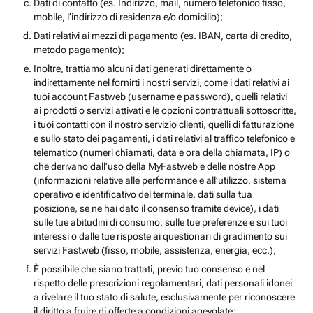
Dati di contatto (es. Indirizzo, mail, numero telefonico fisso,
mobile, l’indirizzo di residenza e/o domicilio);
Dati relativi ai mezzi di pagamento (es. IBAN, carta di credito,
metodo pagamento);
Inoltre, trattiamo alcuni dati generati direttamente o
indirettamente nel fornirti i nostri servizi, come i dati relativi ai
tuoi account Fastweb (username e password), quelli relativi
ai prodotti o servizi attivati e le opzioni contrattuali sottoscritte,
i tuoi contatti con il nostro servizio clienti, quelli di fatturazione
e sullo stato dei pagamenti, i dati relativi al traffico telefonico e
telematico (numeri chiamati, data e ora della chiamata, IP) o
che derivano dall’uso della MyFastweb e delle nostre App
(informazioni relative alle performance e all’utilizzo, sistema
operativo e identificativo del terminale, dati sulla tua
posizione, se ne hai dato il consenso tramite device), i dati
sulle tue abitudini di consumo, sulle tue preferenze e sui tuoi
interessi o dalle tue risposte ai questionari di gradimento sui
servizi Fastweb (fisso, mobile, assistenza, energia, ecc.);
È possibile che siano trattati, previo tuo consenso e nel
rispetto delle prescrizioni regolamentari, dati personali idonei
a rivelare il tuo stato di salute, esclusivamente per riconoscere
il diritto a fruire di offerte a condizioni agevolate;