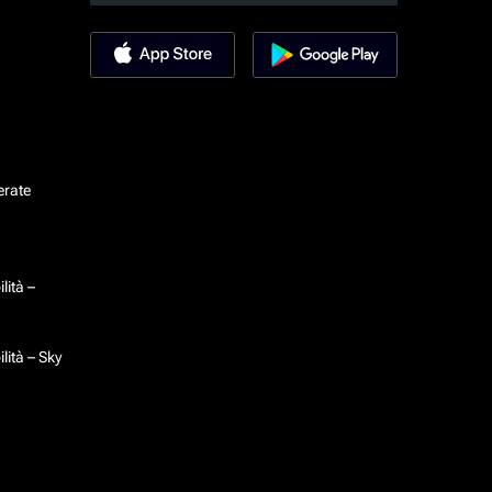
erate
lità –
lità – Sky