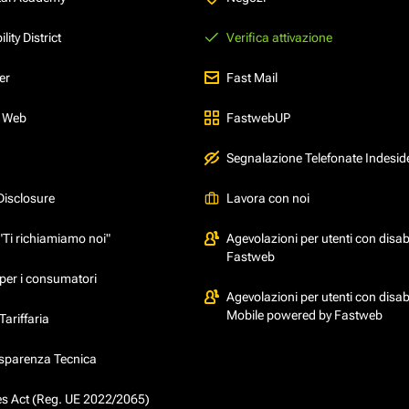
ity District
Verifica attivazione
er
Fast Mail
l Web
FastwebUP
Segnalazione Telefonate Indesid
Disclosure
Lavora con noi
"Ti richiamiamo noi"
Agevolazioni per utenti con disabi
Fastweb
per i consumatori
Agevolazioni per utenti con disabi
Mobile powered by Fastweb
ariffaria
asparenza Tecnica
ces Act (Reg. UE 2022/2065)