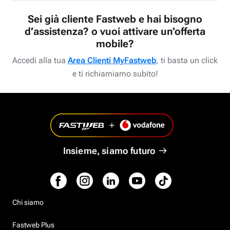
Sei già cliente Fastweb e hai bisogno
d’assistenza? o vuoi attivare un’offerta
mobile?
Accedi alla tua
Area Clienti MyFastweb
, ti basta un click
e ti richiamiamo subito!
Insieme, siamo futuro
Chi siamo
Fastweb Plus