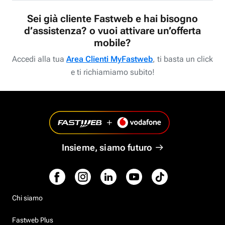
Sei già cliente Fastweb e hai bisogno
d’assistenza? o vuoi attivare un’offerta
mobile?
Accedi alla tua
Area Clienti MyFastweb
, ti basta un click
e ti richiamiamo subito!
Insieme, siamo futuro
Chi siamo
Fastweb Plus