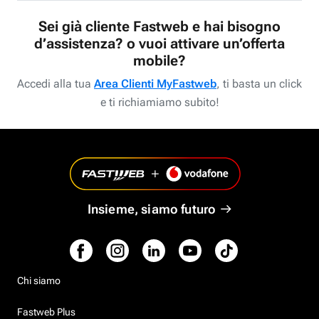
Sei già cliente Fastweb e hai bisogno
d’assistenza? o vuoi attivare un’offerta
mobile?
Accedi alla tua
Area Clienti MyFastweb
, ti basta un click
e ti richiamiamo subito!
Insieme, siamo futuro
Chi siamo
Fastweb Plus