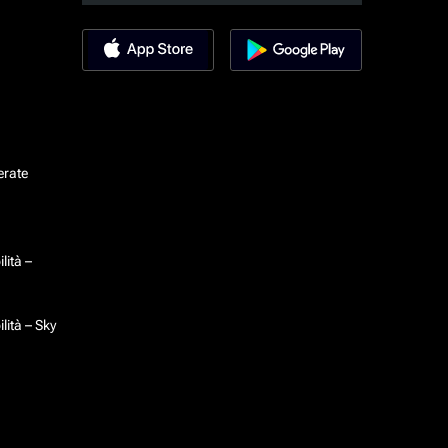
erate
lità –
lità – Sky