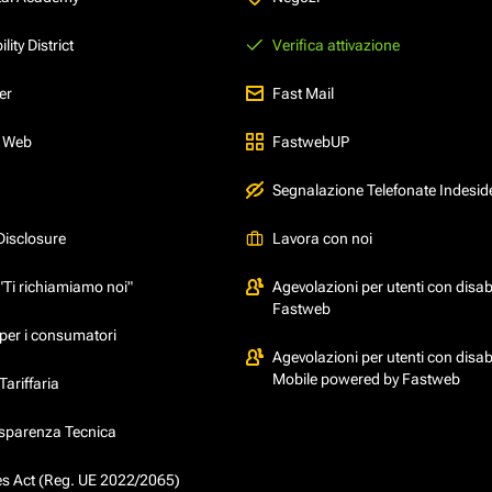
ity District
Verifica attivazione
er
Fast Mail
l Web
FastwebUP
Segnalazione Telefonate Indesid
Disclosure
Lavora con noi
"Ti richiamiamo noi"
Agevolazioni per utenti con disabi
Fastweb
per i consumatori
Agevolazioni per utenti con disabi
Mobile powered by Fastweb
ariffaria
asparenza Tecnica
ces Act (Reg. UE 2022/2065)