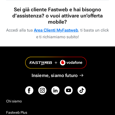
Sei già cliente Fastweb e hai bisogno
d’assistenza? o vuoi attivare un’offerta
mobile?
Accedi alla tua
Area Clienti MyFastweb
, ti basta un click
e ti richiamiamo subito!
Insieme, siamo futuro
Chi siamo
Fastweb Plus