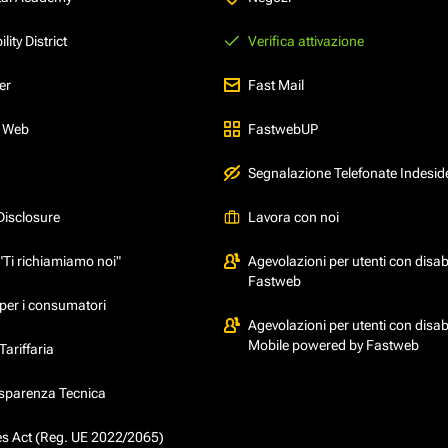
ity District
Verifica attivazione
er
Fast Mail
l Web
FastwebUP
Segnalazione Telefonate Indesid
Disclosure
Lavora con noi
"Ti richiamiamo noi"
Agevolazioni per utenti con disabi
Fastweb
per i consumatori
Agevolazioni per utenti con disabi
Mobile powered by Fastweb
ariffaria
asparenza Tecnica
ces Act (Reg. UE 2022/2065)