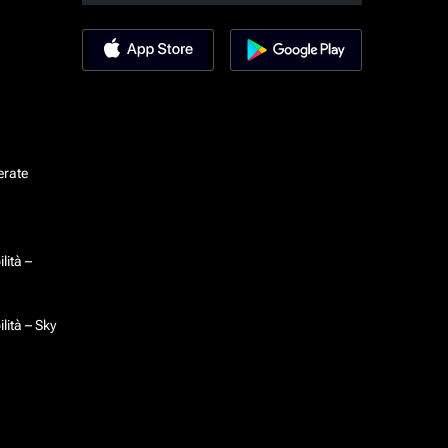
erate
lità –
lità – Sky