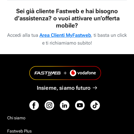
Sei già cliente Fastweb e hai bisogno
d’assistenza? o vuoi attivare un’offerta
mobile?
Accedi alla tua
Area Clienti MyFastweb
, ti basta un click
e ti richiamiamo subito!
Insieme, siamo futuro
Chi siamo
Fastweb Plus