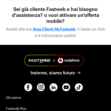
Sei già cliente Fastweb e hai bisogno
d’assistenza? o vuoi attivare un’offerta
mobile?
Accedi alla tua
Area Clienti MyFastweb
, ti basta un click
e ti richiamiamo subito!
Insieme, siamo futuro
Chi siamo
Fastweb Plus