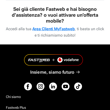
Sei già cliente Fastweb e hai bisogno
d’assistenza? o vuoi attivare un’offerta
mobile?
Accedi alla tua
Area Clienti MyFastweb
, ti basta un click
e ti richiamiamo subito!
Insieme, siamo futuro
Chi siamo
Fastweb Plus