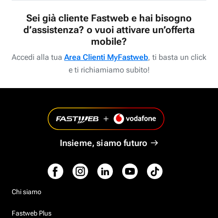
Sei già cliente Fastweb e hai bisogno
d’assistenza? o vuoi attivare un’offerta
mobile?
Accedi alla tua
Area Clienti MyFastweb
, ti basta un click
e ti richiamiamo subito!
Insieme, siamo futuro
Chi siamo
Fastweb Plus