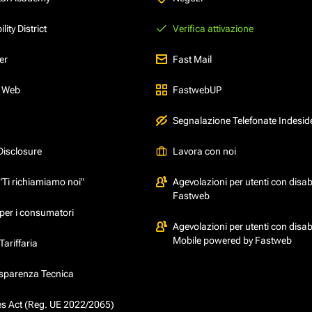
ity District
Verifica attivazione
er
Fast Mail
l Web
FastwebUP
Segnalazione Telefonate Indesid
Disclosure
Lavora con noi
"Ti richiamiamo noi"
Agevolazioni per utenti con disabi
Fastweb
per i consumatori
Agevolazioni per utenti con disabi
Mobile powered by Fastweb
ariffaria
asparenza Tecnica
ces Act (Reg. UE 2022/2065)