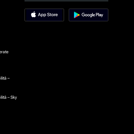
erate
lità –
lità – Sky