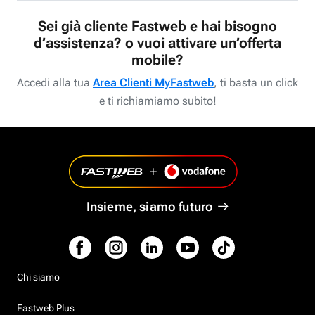
Sei già cliente Fastweb e hai bisogno
d’assistenza? o vuoi attivare un’offerta
mobile?
Accedi alla tua
Area Clienti MyFastweb
, ti basta un click
e ti richiamiamo subito!
Insieme, siamo futuro
Chi siamo
Fastweb Plus