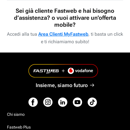
Sei già cliente Fastweb e hai bisogno
d’assistenza? o vuoi attivare un’offerta
mobile?
Accedi alla tua
Area Clienti MyFastweb
, ti basta un click
e ti richiamiamo subito!
Insieme, siamo futuro
Chi siamo
Fastweb Plus