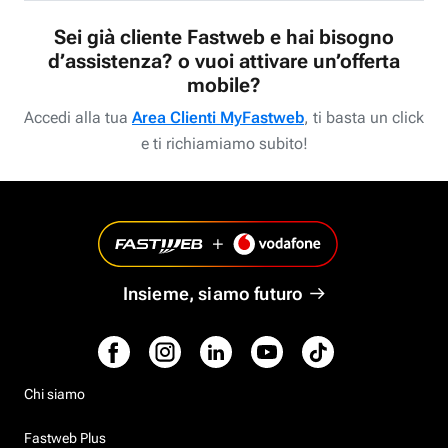
Sei già cliente Fastweb e hai bisogno
d’assistenza? o vuoi attivare un’offerta
mobile?
Accedi alla tua
Area Clienti MyFastweb
, ti basta un click
e ti richiamiamo subito!
Insieme, siamo futuro
Chi siamo
Fastweb Plus