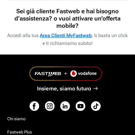
Sei già cliente Fastweb e hai bisogno
d’assistenza? o vuoi attivare un’offerta
mobile?
Accedi alla tua
Area Clienti MyFastweb
, ti basta un click
e ti richiamiamo subito!
Insieme, siamo futuro
Chi siamo
Fastweb Plus