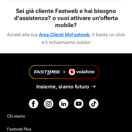
Sei già cliente Fastweb e hai bisogno
d’assistenza? o vuoi attivare un’offerta
mobile?
Accedi alla tua
Area Clienti MyFastweb
, ti basta un click
e ti richiamiamo subito!
Insieme, siamo futuro
Chi siamo
Fastweb Plus