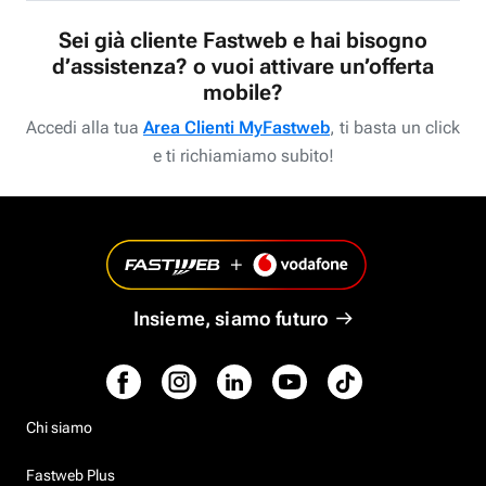
Sei già cliente Fastweb e hai bisogno
d’assistenza? o vuoi attivare un’offerta
mobile?
Accedi alla tua
Area Clienti MyFastweb
, ti basta un click
e ti richiamiamo subito!
Insieme, siamo futuro
Chi siamo
Fastweb Plus