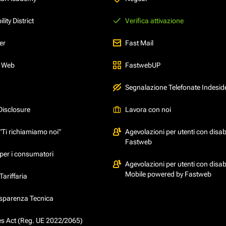
ity District
Verifica attivazione
er
Fast Mail
l Web
FastwebUP
Segnalazione Telefonate Indesid
Disclosure
Lavora con noi
"Ti richiamiamo noi"
Agevolazioni per utenti con disabi
Fastweb
per i consumatori
Agevolazioni per utenti con disabi
Mobile powered by Fastweb
ariffaria
asparenza Tecnica
ces Act (Reg. UE 2022/2065)