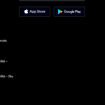
erate
lità –
lità – Sky