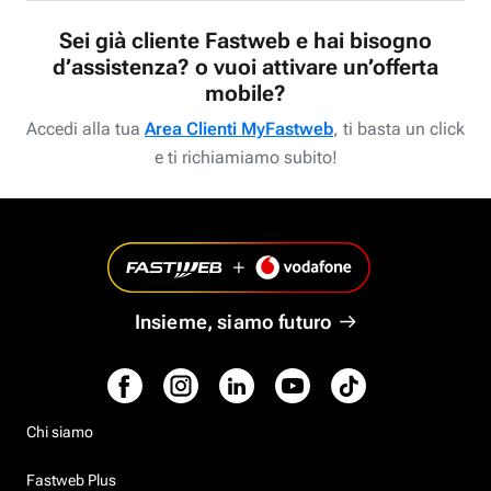
Sei già cliente Fastweb e hai bisogno
d’assistenza? o vuoi attivare un’offerta
mobile?
Accedi alla tua
Area Clienti MyFastweb
, ti basta un click
e ti richiamiamo subito!
Insieme, siamo futuro
Chi siamo
Fastweb Plus