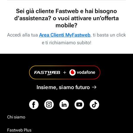
Sei già cliente Fastweb e hai bisogno
d’assistenza? o vuoi attivare un’offerta
mobile?
Accedi alla tua
Area Clienti MyFastweb
, ti basta un click
e ti richiamiamo subito!
Insieme, siamo futuro
Chi siamo
Fastweb Plus