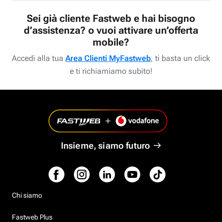
Sei già cliente Fastweb e hai bisogno
d’assistenza? o vuoi attivare un’offerta
mobile?
Accedi alla tua
Area Clienti MyFastweb
, ti basta un click
e ti richiamiamo subito!
Insieme, siamo futuro
Chi siamo
Fastweb Plus