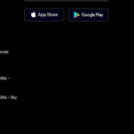
erate
lità –
lità – Sky