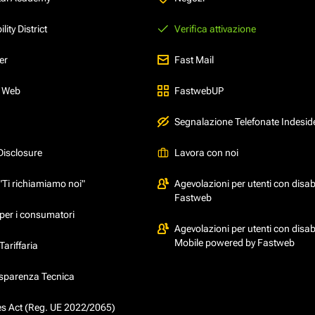
ity District
Verifica attivazione
er
Fast Mail
l Web
FastwebUP
Segnalazione Telefonate Indesid
Disclosure
Lavora con noi
"Ti richiamiamo noi"
Agevolazioni per utenti con disabi
Fastweb
per i consumatori
Agevolazioni per utenti con disabi
Mobile powered by Fastweb
ariffaria
asparenza Tecnica
ces Act (Reg. UE 2022/2065)