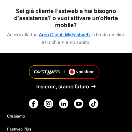
Sei già cliente Fastweb e hai bisogno
d’assistenza? o vuoi attivare un’offerta
mobile?
Accedi alla tua
Area Clienti MyFastweb
, ti basta un click
e ti richiamiamo subito!
Insieme, siamo futuro
Chi siamo
Fastweb Plus