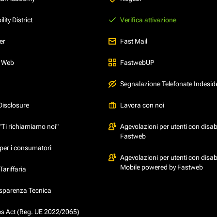
ity District
Verifica attivazione
er
Fast Mail
l Web
FastwebUP
Segnalazione Telefonate Indesid
Disclosure
Lavora con noi
"Ti richiamiamo noi"
Agevolazioni per utenti con disabi
Fastweb
per i consumatori
Agevolazioni per utenti con disabi
Mobile powered by Fastweb
ariffaria
asparenza Tecnica
ces Act (Reg. UE 2022/2065)