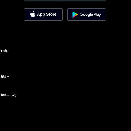
erate
lità –
lità – Sky